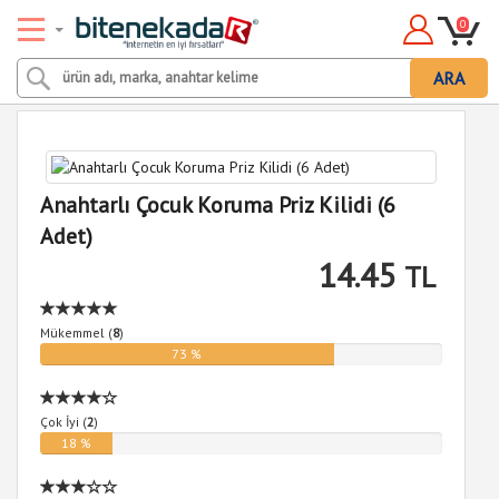
0
ARA
Anahtarlı Çocuk Koruma Priz Kilidi (6
Adet)
14.45
TL
Mükemmel (
8
)
73 %
Çok İyi (
2
)
18 %