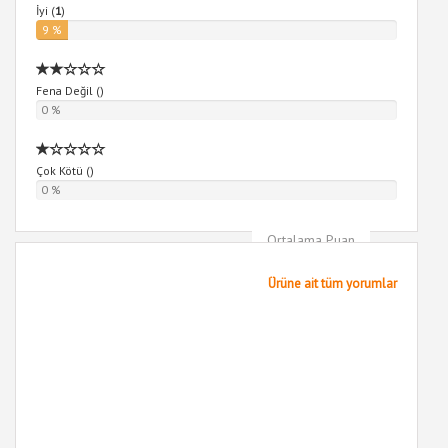
İyi (
1
)
9 %
Fena Değil (
)
0 %
Çok Kötü (
)
0 %
Ortalama Puan
5
Ürüne ait tüm yorumlar