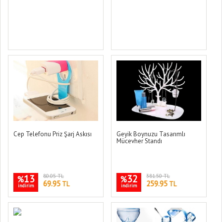
Cep Telefonu Priz Şarj Askısı
Geyik Boynuzu Tasarımlı
Mücevher Standı
13
80.05 TL
32
381.50 TL
%
%
69.95
259.95
TL
TL
indirim
indirim