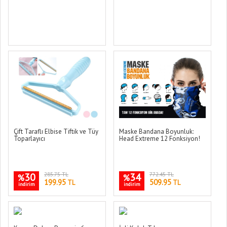
Çift Taraflı Elbise Tiftik ve Tüy
Maske Bandana Boyunluk:
Toparlayıcı
Head Extreme 12 Fonksiyon!
30
285.75 TL
34
772.45 TL
%
%
199.95
509.95
TL
TL
indirim
indirim