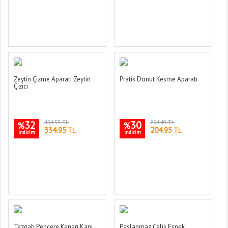
Zeytin Çizme Aparatı Zeytin
Pratik Donut Kesme Aparatı
Çizici
32
494.55 TL
30
294.40 TL
%
%
334.95
204.95
TL
TL
indirim
indirim
Tezgah Pencere Kenarı Kapı
Paslanmaz Çelik Esnek