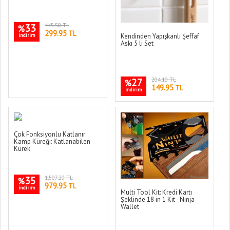
33
445.50 TL
%
299.95
TL
indirim
Kendinden Yapışkanlı Şeffaf
Askı 5 li Set
27
204.10 TL
%
149.95
TL
indirim
Çok Fonksiyonlu Katlanır
Kamp Küreği: Katlanabilen
Kürek
35
1,507.20 TL
%
979.95
TL
indirim
Multi Tool Kit: Kredi Kartı
Şeklinde 18 in 1 Kit - Ninja
Wallet