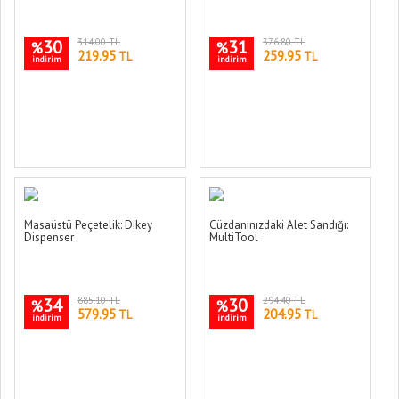
30
314.00 TL
31
376.80 TL
%
%
219.95
259.95
TL
TL
indirim
indirim
Masaüstü Peçetelik: Dikey
Cüzdanınızdaki Alet Sandığı:
Dispenser
MultiTool
34
885.10 TL
30
294.40 TL
%
%
579.95
204.95
TL
TL
indirim
indirim