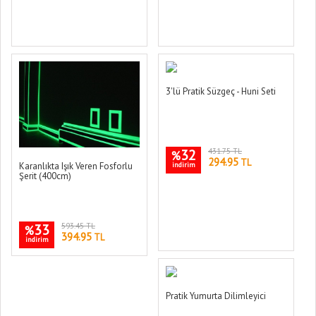
3'lü Pratik Süzgeç - Huni Seti
32
431.75 TL
%
294.95
TL
indirim
Karanlıkta Işık Veren Fosforlu
Şerit (400cm)
33
593.45 TL
%
394.95
TL
indirim
Pratik Yumurta Dilimleyici