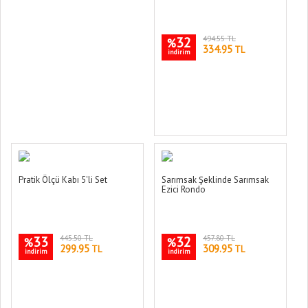
32
494.55 TL
%
334.95
TL
indirim
Pratik Ölçü Kabı 5'li Set
Sarımsak Şeklinde Sarımsak
Ezici Rondo
33
445.50 TL
32
457.80 TL
%
%
299.95
309.95
TL
TL
indirim
indirim