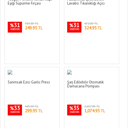
Eşiği Süpürme Fırçası
Lavabo Tıkanıklığı Açıcı
31
363.85 TL
31
471.00 TL
%
%
249.95
324.95
TL
TL
indirim
indirim
Sarımsak Ezici Garlic Press
Şarj Edilebilir Otomatik
Damacana Pompası
33
445.50 TL
35
1,657.90 TL
%
%
299.95
1,074.95
TL
TL
indirim
indirim