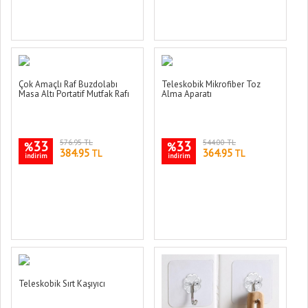
Çok Amaçlı Raf Buzdolabı
Teleskobik Mikrofiber Toz
Masa Altı Portatif Mutfak Rafı
Alma Aparatı
33
576.95 TL
33
544.00 TL
%
%
384.95
364.95
TL
TL
indirim
indirim
Teleskobik Sırt Kaşıyıcı