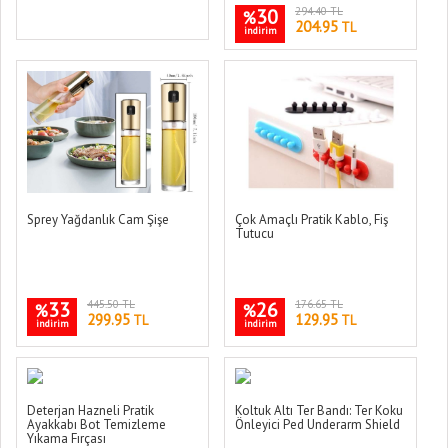
30
294.40 TL
%
204.95
TL
indirim
Sprey Yağdanlık Cam Şişe
Çok Amaçlı Pratik Kablo, Fiş
Tutucu
33
445.50 TL
26
176.65 TL
%
%
299.95
129.95
TL
TL
indirim
indirim
Deterjan Hazneli Pratik
Koltuk Altı Ter Bandı: Ter Koku
Ayakkabı Bot Temizleme
Önleyici Ped Underarm Shield
Yıkama Fırçası