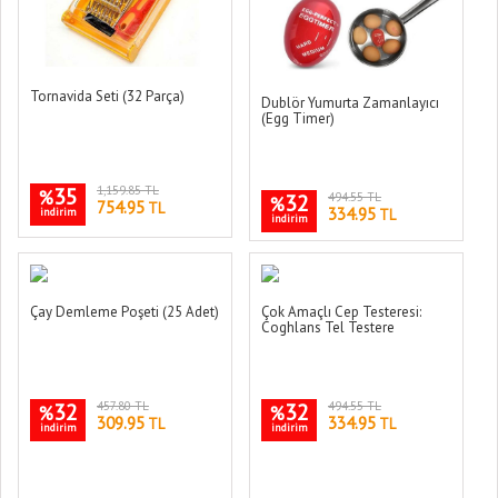
Tornavida Seti (32 Parça)
Dublör Yumurta Zamanlayıcı
(Egg Timer)
35
1,159.85 TL
%
32
494.55 TL
%
754.95
TL
334.95
indirim
TL
indirim
Çay Demleme Poşeti (25 Adet)
Çok Amaçlı Cep Testeresi:
Coghlans Tel Testere
32
457.80 TL
32
494.55 TL
%
%
309.95
334.95
TL
TL
indirim
indirim