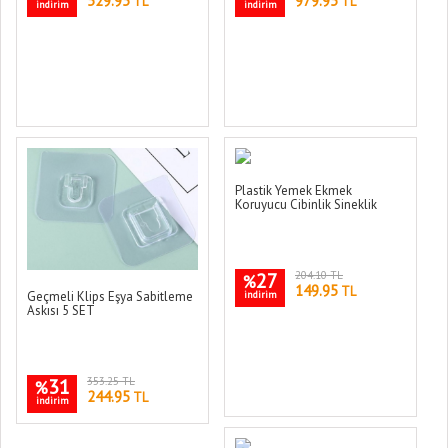
529.95
979.95
TL
TL
indirim
indirim
Plastik Yemek Ekmek
Koruyucu Cibinlik Sineklik
27
204.10 TL
%
149.95
TL
indirim
Geçmeli Klips Eşya Sabitleme
Askısı 5 SET
31
353.25 TL
%
244.95
TL
indirim