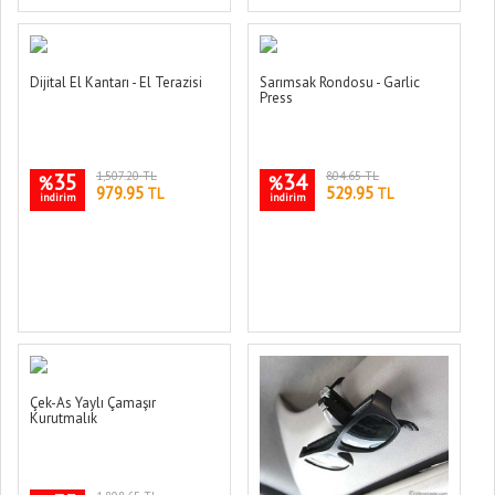
Dijital El Kantarı - El Terazisi
Sarımsak Rondosu - Garlic
Press
35
1,507.20 TL
34
804.65 TL
%
%
979.95
529.95
TL
TL
indirim
indirim
Çek-As Yaylı Çamaşır
Kurutmalık