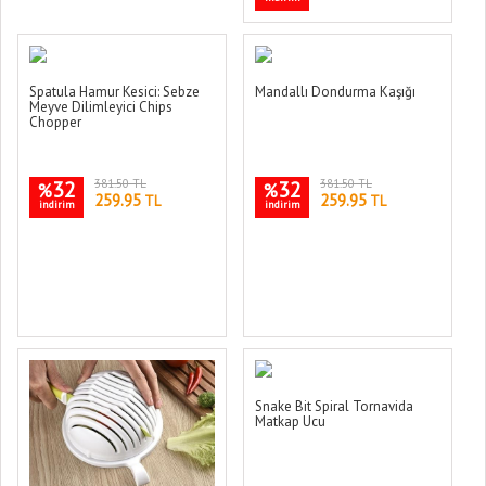
Spatula Hamur Kesici: Sebze
Mandallı Dondurma Kaşığı
Meyve Dilimleyici Chips
Chopper
32
381.50 TL
32
381.50 TL
%
%
259.95
259.95
TL
TL
indirim
indirim
Snake Bit Spiral Tornavida
Matkap Ucu