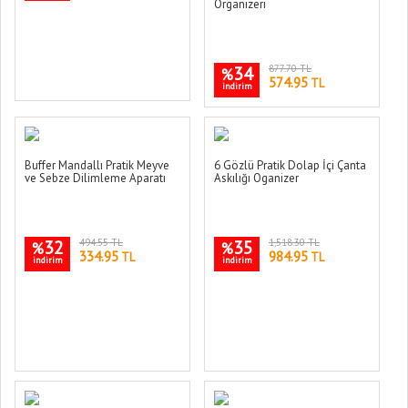
Organizeri
34
877.70 TL
%
574.95
TL
indirim
Buffer Mandallı Pratik Meyve
6 Gözlü Pratik Dolap İçi Çanta
ve Sebze Dilimleme Aparatı
Askılığı Oganizer
32
494.55 TL
35
1,518.30 TL
%
%
334.95
984.95
TL
TL
indirim
indirim