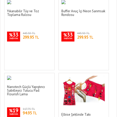
Yıkanabilir Tüy ve Toz
Buffer Avuç İçi Neon Sarımsak
Toplama Rulosu
Rondosu
33
445.50 TL
33
445.50 TL
%
%
299.95
299.95
TL
TL
indirim
indirim
Nanotech Güçlü Yapıştırıcı
Sabitleyici Tutucu Pad:
Flourish Lama
19
117.75 TL
%
94.95
TL
indirim
Elbise Şeklinde Takı