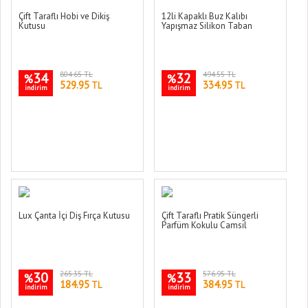
Çift Taraflı Hobi ve Dikiş
12li Kapaklı Buz Kalıbı
Kutusu
Yapışmaz Silikon Taban
34
804.65 TL
32
494.55 TL
%
%
529.95
334.95
TL
TL
indirim
indirim
Lux Çanta İçi Diş Fırça Kutusu
Çift Taraflı Pratik Süngerli
Parfüm Kokulu Camsil
30
265.35 TL
33
576.95 TL
%
%
184.95
384.95
TL
TL
indirim
indirim