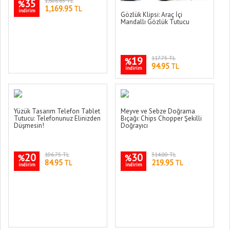
35
1,808.65 TL
%
1,169.95
TL
indirim
Gözlük Klipsi: Araç İçi
Mandallı Gözlük Tutucu
19
117.75 TL
%
94.95
TL
indirim
Yüzük Tasarım Telefon Tablet
Meyve ve Sebze Doğrama
Tutucu: Telefonunuz Elinizden
Bıçağı: Chips Chopper Şekilli
Düşmesin!
Doğrayıcı
20
106.75 TL
30
314.00 TL
%
%
84.95
219.95
TL
TL
indirim
indirim