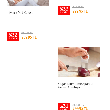
33
445.50 TL
%
299.95
TL
indirim
Hijyenik Ped Kutusu
32
381.50 TL
%
259.95
TL
indirim
Soğan Dilimleme Aparatı:
Kesim Dilimleyici
31
353.25 TL
%
244.95
TL
indirim