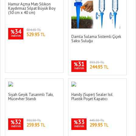
Hamur Açma Matı Silikon
Kaydırmaz Silpat Büyük Boy
(50 cm x 40 cm)
34
804.65 TL
%
529.95
TL
indirim
Damla Sulama Sistemli Çiçek
Saksı Suluğu
31
353.25 TL
%
244.95
TL
indirim
Siyah Geyik Tasarımlı Takı,
Handy (Super) Sealer Isıl
Mücevher Standı
Plastik Poşet Kapatıcı
32
381.50 TL
33
445.50 TL
%
%
259.95
299.95
TL
TL
indirim
indirim