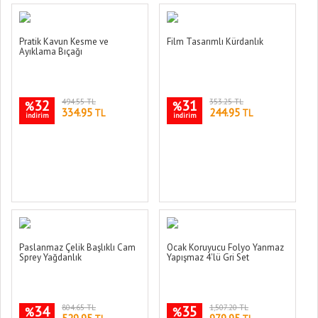
Pratik Kavun Kesme ve
Film Tasarımlı Kürdanlık
Ayıklama Bıçağı
32
494.55 TL
31
353.25 TL
%
%
334.95
244.95
TL
TL
indirim
indirim
Paslanmaz Çelik Başlıklı Cam
Ocak Koruyucu Folyo Yanmaz
Sprey Yağdanlık
Yapışmaz 4'lü Gri Set
34
804.65 TL
35
1,507.20 TL
%
%