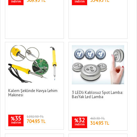
509.95
334.95
TL
TL
indirim
indirim
Kalem Şeklinde Havya Lehim
3 LEDli Kablosuz Spot Lamba:
Makinesi
BasYak Led Lamba
35
1,082.50 TL
%
32
463.30 TL
%
704.95
TL
314.95
indirim
TL
indirim