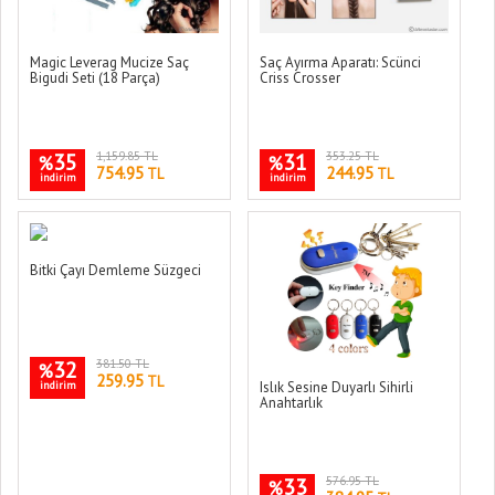
Magic Leverag Mucize Saç
Saç Ayırma Aparatı: Scünci
Bigudi Seti (18 Parça)
Criss Crosser
35
1,159.85 TL
31
353.25 TL
%
%
754.95
244.95
TL
TL
indirim
indirim
Bitki Çayı Demleme Süzgeci
32
381.50 TL
%
259.95
TL
indirim
Islık Sesine Duyarlı Sihirli
Anahtarlık
33
576.95 TL
%