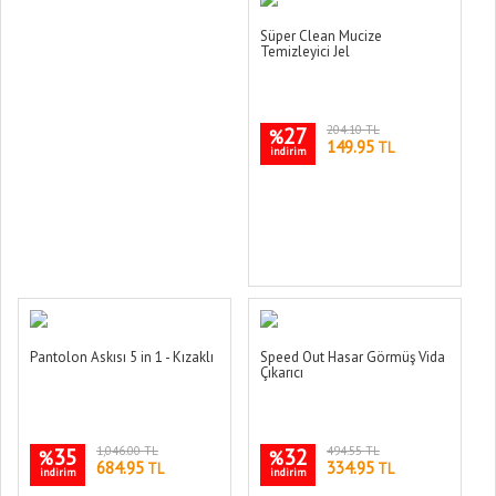
Süper Clean Mucize
Temizleyici Jel
27
204.10 TL
%
149.95
TL
indirim
Pantolon Askısı 5 in 1 - Kızaklı
Speed Out Hasar Görmüş Vida
Çıkarıcı
35
1,046.00 TL
32
494.55 TL
%
%
684.95
334.95
TL
TL
indirim
indirim