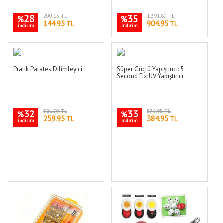
28
200.15 TL
35
1,391.80 TL
%
%
144.95
904.95
TL
TL
indirim
indirim
Pratik Patates Dilimleyici
Süper Güçlü Yapıştırıcı: 5
Second Fix UV Yapıştırıcı
32
381.50 TL
33
576.95 TL
%
%
259.95
384.95
TL
TL
indirim
indirim