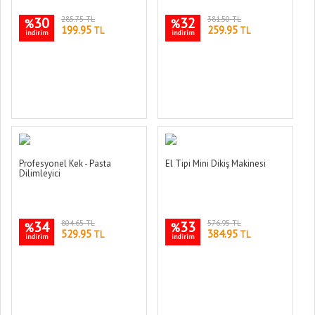
30
285.75 TL
32
381.50 TL
%
%
199.95
259.95
TL
TL
indirim
indirim
Profesyonel Kek - Pasta
El Tipi Mini Dikiş Makinesi
Dilimleyici
34
804.65 TL
33
576.95 TL
%
%
529.95
384.95
TL
TL
indirim
indirim