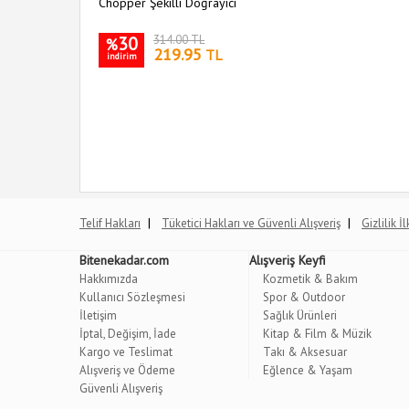
Chopper Şekilli Doğrayıcı
30
314.00 TL
%
219.95
TL
indirim
|
|
Telif Hakları
Tüketici Hakları ve Güvenli Alışveriş
Gizlilik İ
Bitenekadar.com
Alışveriş Keyfi
Hakkımızda
Kozmetik & Bakım
Kullanıcı Sözleşmesi
Spor & Outdoor
İletişim
Sağlık Ürünleri
İptal, Değişim, İade
Kitap & Film & Müzik
Kargo ve Teslimat
Takı & Aksesuar
Alışveriş ve Ödeme
Eğlence & Yaşam
Güvenli Alışveriş