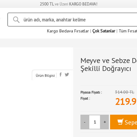
2500 TL
ve Üzeri
KARGO BEDAVA!
Kargo Bedava Fırsatlar
|
Çok Satanlar
|
Tüm Fırsa
Meyve ve Sebze D
Şekilli Doğrayıcı
Ürün Bilgisi
314.00 TL
Piyasa Fiyatı :
219.9
Fiyat :
Sepe
-
+