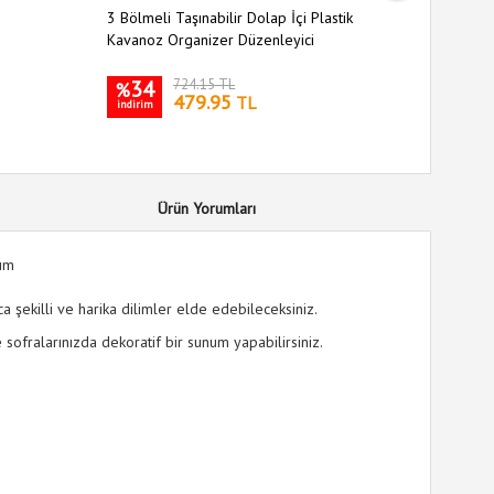
3 Bölmeli Taşınabilir Dolap İçi Plastik
Oynar Baş
Kavanoz Organizer Düzenleyici
34
724.15 TL
26
%
%
479.95
TL
indirim
indirim
Ürün Yorumları
rım
ca şekilli ve harika dilimler elde edebileceksiniz.
e sofralarınızda dekoratif bir sunum yapabilirsiniz.