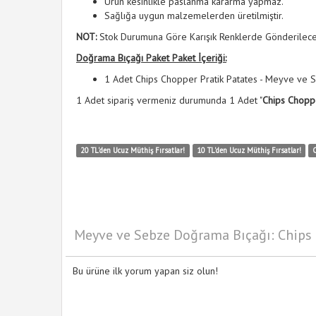
Ürün kesinlikle paslanma kararma yapmaz.
Sağlığa uygun malzemelerden üretilmiştir.
NOT:
Stok Durumuna Göre Karışık Renklerde Gönderilecek
Doğrama Bıçağı Paket Paket İçeriği:
1 Adet Chips Chopper Pratik Patates - Meyve ve 
1 Adet sipariş vermeniz durumunda 1 Adet "
Chips Choppe
20 TL'den Ucuz Müthiş Fırsatlar!
10 TL'den Ucuz Müthiş Fırsatlar!
Meyve ve Sebze Doğrama Bıçağı: Chips C
Bu ürüne ilk yorum yapan siz olun!