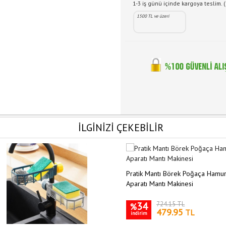
1-3 iş günü içinde kargoya teslim. (
1500 TL ve üzeri
İLGİNİZİ ÇEKEBİLİR
Pratik Mantı Börek Poğaça Hamu
Aparatı Mantı Makinesi
34
724.15 TL
%
479.95
TL
indirim