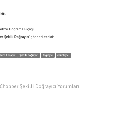
tir.
Sebze Doğrama Bıçağı.
r Şekilli Doğrayıcı
" gönderilecektir.
Chips Chopper
Şekilli Doğrayıcı
doğrayıcı
dilimleyici
hopper Şekilli Doğrayıcı Yorumları