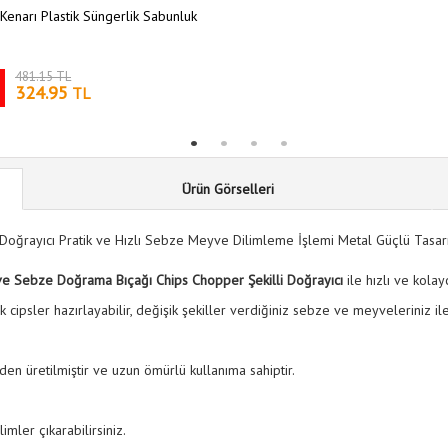
Kenarı Plastik Süngerlik Sabunluk
481.15 TL
324.95
TL
Ürün Görselleri
Doğrayıcı Pratik ve Hızlı Sebze Meyve Dilimleme İşlemi Metal Güçlü Tasa
e Sebze Doğrama Bıçağı Chips Chopper Şekilli Doğrayıcı
ile hızlı ve kolay
k cipsler hazırlayabilir, değişik şekiller verdiğiniz sebze ve meyveleriniz il
n üretilmiştir ve uzun ömürlü kullanıma sahiptir.
limler çıkarabilirsiniz.