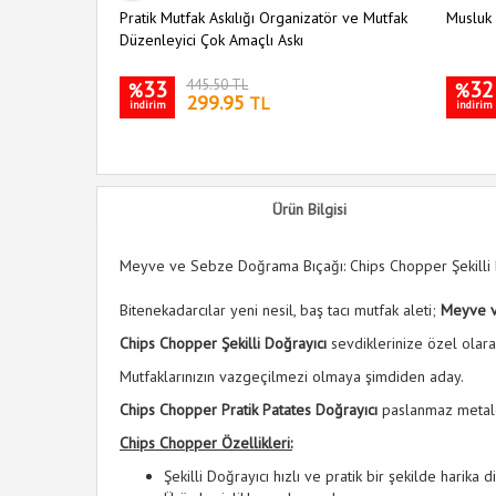
Pratik Mutfak Askılığı Organizatör ve Mutfak
Musluk 
Düzenleyici Çok Amaçlı Askı
33
445.50 TL
32
%
%
299.95
TL
indirim
indirim
Ürün Bilgisi
Meyve ve Sebze Doğrama Bıçağı: Chips Chopper Şekilli 
Bitenekadarcılar yeni nesil, baş tacı mutfak aleti;
Meyve v
Chips Chopper Şekilli Doğrayıcı
sevdiklerinize özel olara
Mutfaklarınızın vazgeçilmezi olmaya şimdiden aday.
Chips Chopper Pratik Patates Doğrayıcı
paslanmaz metalde
Chips Chopper Özellikleri:
Şekilli Doğrayıcı hızlı ve pratik bir şekilde harika di