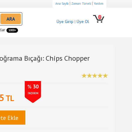
|
|
Ana Sayfa
Zaman Tüneli
Yardım
0
ARA
Üye Girişi
|
Üye Ol
tlar
1000+
oğrama Bıçağı: Chips Chopper
%
30
İNDİRİM
5
TL
te Ekle