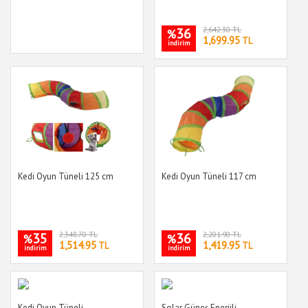
36
2,642.30 TL
%
1,699.95
TL
indirim
Kedi Oyun Tüneli 125 cm
Kedi Oyun Tüneli 117 cm
35
2,348.70 TL
36
2,201.90 TL
%
%
1,514.95
1,419.95
TL
TL
indirim
indirim
Kedi Oyun Tüneli
Solar Güneş Enerjili