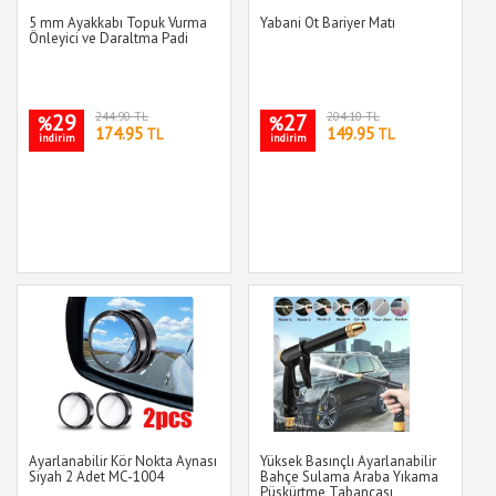
5 mm Ayakkabı Topuk Vurma
Yabani Ot Bariyer Matı
Önleyici ve Daraltma Padi
29
244.90 TL
27
204.10 TL
%
%
174.95
149.95
TL
TL
indirim
indirim
Ayarlanabilir Kör Nokta Aynası
Yüksek Basınçlı Ayarlanabilir
Siyah 2 Adet MC-1004
Bahçe Sulama Araba Yıkama
Püskürtme Tabancası