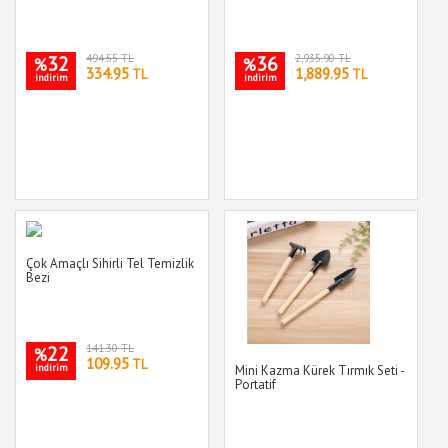
32
494.55 TL
36
2,935.90 TL
%
%
334.95
1,889.95
TL
TL
indirim
indirim
Çok Amaçlı Sihirli Tel Temizlik
Bezi
22
141.30 TL
%
109.95
TL
indirim
Mini Kazma Kürek Tırmık Seti -
Portatif