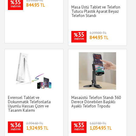
35
1,299.00 TL
%
844.95
TL
indirim
Masa Üstü Tablet ve Telefon
Tutucu Plastik Aparat Beyaz
Telefon Standı
35
1,299.00 TL
%
844.95
TL
indirim
Evrensel Tablet ve
Masaüstü Telefon Standı 360
Dokunmatik Telefonlarla
Derece Dönebilen Başlıklı
Uyumlu Hassas Çizim ve
Ayaklı Telefon Tripodu
Tasarım Kalemi
36
2,994.60 TL
35
1,627.80 TL
%
%
1,924.95
1,054.95
TL
TL
indirim
indirim