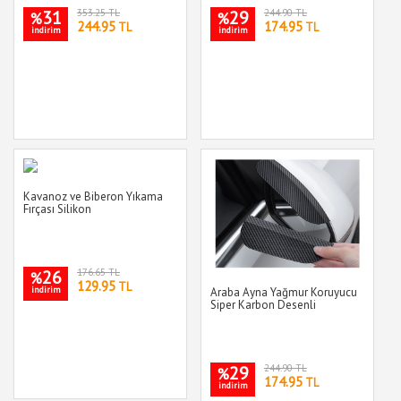
31
353.25 TL
29
244.90 TL
%
%
244.95
174.95
TL
TL
indirim
indirim
Kavanoz ve Biberon Yıkama
Fırçası Silikon
26
176.65 TL
%
129.95
TL
indirim
Araba Ayna Yağmur Koruyucu
Siper Karbon Desenli
29
244.90 TL
%
174.95
TL
indirim