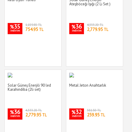
Ateşböceği Işığı (2 Li Set )
35
1,159.85 TL
36
4,333.20 TL
%
%
754.95
2,779.95
TL
TL
indirim
indirim
Solar Güneş Enerjili 90 led
Metal Jeton Anahtarlık
Karahindiba (2li set)
36
4,333.20 TL
32
381.50 TL
%
%
2,779.95
259.95
TL
TL
indirim
indirim