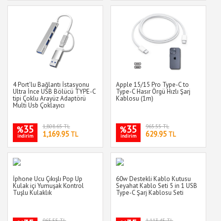
4 Port'lu Bağlantı İstasyonu
Apple 15/15 Pro Type-C to
Ultra İnce USB Bölücü TYPE-C
Type-C Hasır Örgü Hızlı Şarj
tipi Çoklu Arayüz Adaptörü
Kablosu (1m)
Multi Usb Çoklayıcı
35
1,808.65 TL
35
965.55 TL
%
%
1,169.95
629.95
TL
TL
indirim
indirim
İphone Ucu Çıkışlı Pop Up
60w Destekli Kablo Kutusu
Kulak içi Yumuşak Kontrol
Seyahat Kablo Seti 5 in 1 USB
Tuşlu Kulaklık
Type-C Şarj Kablosu Seti
965.55 TL
1,113.45 TL