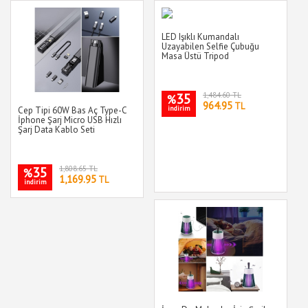
LED Işıklı Kumandalı
Uzayabilen Selfie Çubuğu
Masa Üstü Tripod
35
1,484.60 TL
%
964.95
TL
indirim
Cep Tipi 60W Bas Aç Type-C
İphone Şarj Micro USB Hızlı
Şarj Data Kablo Seti
35
1,808.65 TL
%
1,169.95
TL
indirim