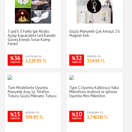
5 Led'li 3 Farklı Işık Modlu
Güçlü Manyetik Çok Amaçlı 2'li
Açılıp Kapanabilir Led Kanatlı
Magnet Askı
Güneş Enerjili Solar Kamp
Feneri
36
2,378.10 TL
32
494.55 TL
%
%
1,529.95
334.95
TL
TL
indirim
indirim
Tüm Modellerle Uyumlu
Type C Uyumlu Kablosuz Yaka
Manyetik Araç İçi Telefon
Mikrofonu Android ve İphone
Tutucu Güçlü Mıknatıs Tutucu
Uyumlu Mini Mikrofon
15
470.00 TL
10
1,940.00 TL
%
%
399.95
1,740.00
TL
TL
indirim
indirim