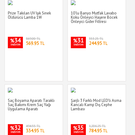
Prize Takılan UV Işık Sinek
10'lu Banyo Mutfak Lavabo
Öldürücü Lamba 1W
Koku Önleyici Haşere Böcek
Önleyici Gider Filtresi
34
869.00 TL
31
353.25 TL
%
%
569.95
244.95
TL
TL
indirim
indirim
Saç Boyama Aparatı Taraklı
Şarjlı 3 Farklı Mod LED'li Asma
Saç Bakımı Krem Saç Yağı
Kancalı Kamp Dış Cephe
Uygulama Aparatı
Lambası
32
494.55 TL
35
1,206.25 TL
%
%
334.95
784.95
TL
TL
indirim
indirim