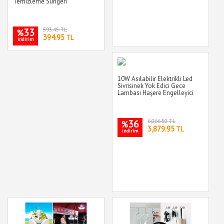
Temizleme Süngeri
33
593.45 TL
%
394.95
TL
indirim
10W Asılabilir Elektrikli Led
Sivrisinek Yok Edici Gece
Lambası Haşere Engelleyici
36
6,066.50 TL
%
3,879.95
TL
indirim