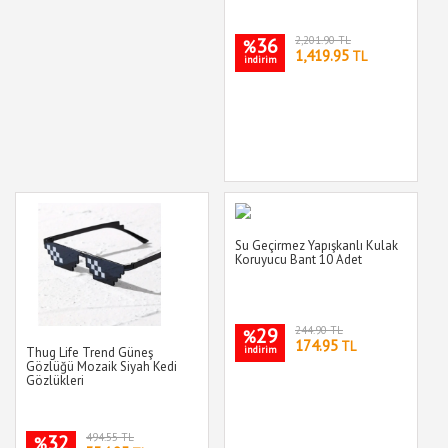
36
2,201.90 TL
%
1,419.95
TL
indirim
Su Geçirmez Yapışkanlı Kulak
Koruyucu Bant 10 Adet
29
244.90 TL
%
174.95
TL
indirim
Thug Life Trend Güneş
Gözlüğü Mozaik Siyah Kedi
Gözlükleri
32
494.55 TL
%