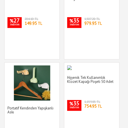
27
204.10 TL
35
1,507.20 TL
%
%
149.95
979.95
TL
TL
indirim
indirim
Hijyenik Tek Kullanımlık
Klozet Kapağı Poşeti 50 Adet
35
1,159.85 TL
%
754.95
TL
indirim
Portatif Kendinden Yapışkanlı
Askı