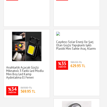
Caydırıcı Solar Enerji İle Şarj
Olan Güçlü Yapışkanlı Işıklı
Plastik Mini Sahte Araç Alarmı
35
965.55 TL
%
629.95
TL
indirim
Anahtarlık Açacak Güçlü
Mıknatıslı 3 Farklı Led Modlu
Mini Boy Led Kamp
Aydınlatma El Feneri
34
869.00 TL
%
569.95
TL
indirim