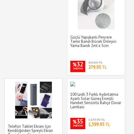
Güçlü Yapışkanlı Pencere
Tamir Bandı Böcek Önleyici
Yama Bandı 2mt x 5cm
32
412.05 TL
%
279.95
TL
indirim
100 Ledli 3 Farklı Aydınlatma
Ayarlı Solar Güneş Enerjili
Hareket Sensörlü Bahçe Duvar
Lambası
35
2,170.35 TL
%
1,399.95
TL
indirim
Telefon Tablet Ekranı İçin
Kendiliğinden Spreyli Ekran