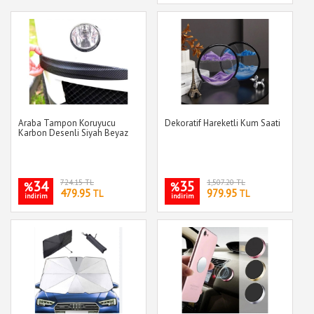
Araba Tampon Koruyucu
Dekoratif Hareketli Kum Saati
Karbon Desenli Siyah Beyaz
34
724.15 TL
35
1,507.20 TL
%
%
479.95
979.95
TL
TL
indirim
indirim