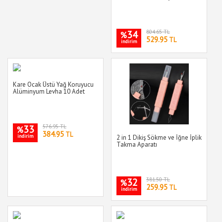
34
804.65 TL
%
529.95
TL
indirim
Kare Ocak Üstü Yağ Koruyucu
Alüminyum Levha 10 Adet
33
576.95 TL
%
384.95
TL
indirim
2 in 1 Dikiş Sökme ve İğne İplik
Takma Aparatı
32
381.50 TL
%
259.95
TL
indirim