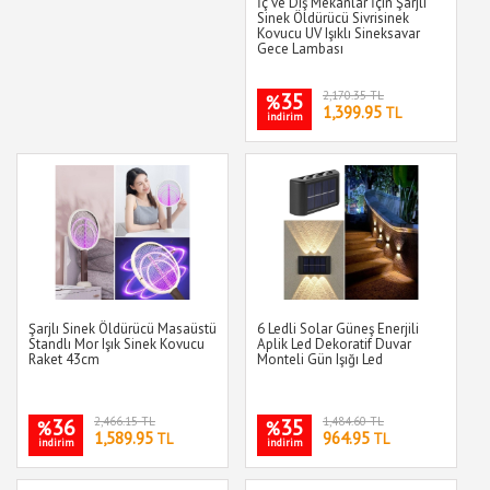
İç ve Dış Mekanlar İçin Şarjlı
Sinek Öldürücü Sivrisinek
Kovucu UV Işıklı Sineksavar
Gece Lambası
35
2,170.35 TL
%
1,399.95
TL
indirim
Şarjlı Sinek Öldürücü Masaüstü
6 Ledli Solar Güneş Enerjili
Standlı Mor Işık Sinek Kovucu
Aplik Led Dekoratif Duvar
Raket 43cm
Monteli Gün Işığı Led
36
2,466.15 TL
35
1,484.60 TL
%
%
1,589.95
964.95
TL
TL
indirim
indirim