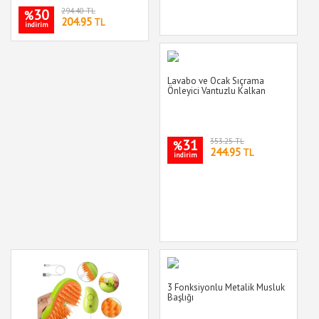
30
294.40 TL
%
204.95
TL
indirim
Lavabo ve Ocak Sıçrama
Önleyici Vantuzlu Kalkan
31
353.25 TL
%
244.95
TL
indirim
3 Fonksiyonlu Metalik Musluk
Başlığı