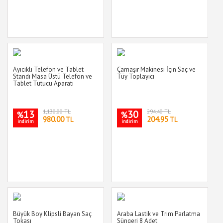
Ayıcıklı Telefon ve Tablet
Çamaşır Makinesi İçin Saç ve
Standı Masa Üstü Telefon ve
Tüy Toplayıcı
Tablet Tutucu Aparatı
13
1,130.00 TL
30
294.40 TL
%
%
980.00
204.95
TL
TL
indirim
indirim
Büyük Boy Klipsli Bayan Saç
Araba Lastik ve Trim Parlatma
Tokası
Süngeri 8 Adet