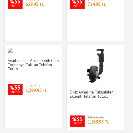
35
35
%
%
629.95
724.95
TL
TL
indirim
indirim
Ayarlanabilir Vakum Kilitli Cam
Torpidoya Takılan Telefon
Tutucu
35
2,170.35 TL
%
1,399.95
TL
indirim
Dikiz Aynasına Takılabilen
Eklemli Telefon Tutucu
35
1,808.65 TL
%
1,169.95
TL
indirim