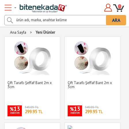
0
ARA
Ana Sayfa
>
Yeni Ürünler
Çift Taraflı Şeffaf Bant 2m x
Çift Taraflı Şeffaf Bant 2m x
3cm
3cm
13
345.05 TL
13
345.05 TL
%
%
299.95
299.95
TL
TL
indirim
indirim