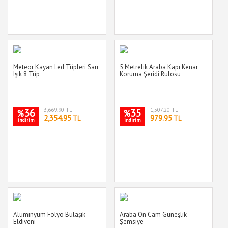
Meteor Kayan Led Tüpleri Sarı
5 Metrelik Araba Kapı Kenar
Işık 8 Tüp
Koruma Şeridi Rulosu
36
3,669.90 TL
35
1,507.20 TL
%
%
2,354.95
979.95
TL
TL
indirim
indirim
Alüminyum Folyo Bulaşık
Araba Ön Cam Güneşlik
Eldiveni
Şemsiye