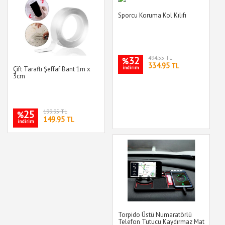
Sporcu Koruma Kol Kılıfı
32
494.55 TL
%
334.95
TL
indirim
Çift Taraflı Şeffaf Bant 1m x
3cm
25
199.95 TL
%
149.95
TL
indirim
Torpido Üstü Numaratörlü
Telefon Tutucu Kaydırmaz Mat