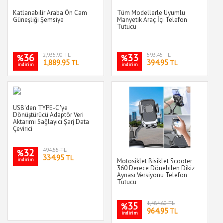
Katlanabilir Araba Ön Cam
Tüm Modellerle Uyumlu
Güneşliği Şemsiye
Manyetik Araç İçi Telefon
Tutucu
36
2,935.90 TL
33
593.45 TL
%
%
1,889.95
394.95
TL
TL
indirim
indirim
USB'den TYPE-C 'ye
Dönüştürücü Adaptör Veri
Aktarımı Sağlayıcı Şarj Data
Çevirici
32
494.55 TL
%
334.95
TL
indirim
Motosiklet Bisiklet Scooter
360 Derece Dönebilen Dikiz
Aynası Versiyonu Telefon
Tutucu
35
1,484.60 TL
%
964.95
TL
indirim