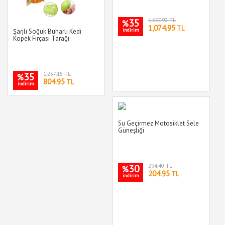
35
1,657.90 TL
%
1,074.95
TL
indirim
Şarjlı Soğuk Buharlı Kedi
Köpek Fırçası Tarağı
35
1,237.15 TL
%
804.95
TL
indirim
Su Geçirmez Motosiklet Sele
Güneşliği
30
294.40 TL
%
204.95
TL
indirim