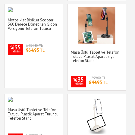
Motosiklet Bisiklet Scooter
360 Derece Dönebilen Gidon
Versiyonu Telefon Tutucu
35
1,484.60 TL
%
964.95
TL
indirim
Masa Üstü Tablet ve Telefon
Tutucu Plastik Aparat Siyah
Telefon Standı
35
1,299.00 TL
%
844.95
TL
indirim
Masa Üstü Tablet ve Telefon
Tutucu Plastik Aparat Turuncu
Telefon Standı