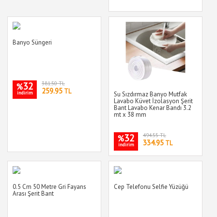
Banyo Süngeri
32
381.50 TL
%
259.95
TL
indirim
Su Sızdırmaz Banyo Mutfak
Lavabo Küvet İzolasyon Şerit
Bant Lavabo Kenar Bandı 3.2
mt x 38 mm
32
494.55 TL
%
334.95
TL
indirim
0.5 Cm 50 Metre Gri Fayans
Cep Telefonu Selfie Yüzüğü
Arası Şerit Bant