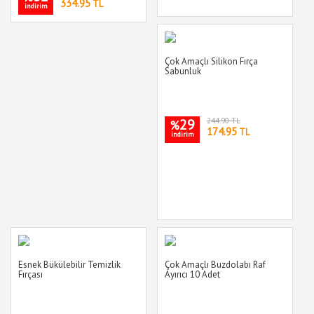
334.95
TL
indirim
Çok Amaçlı Silikon Fırça
Sabunluk
29
244.90 TL
%
174.95
TL
indirim
Esnek Bükülebilir Temizlik
Çok Amaçlı Buzdolabı Raf
Fırçası
Ayırıcı 10 Adet