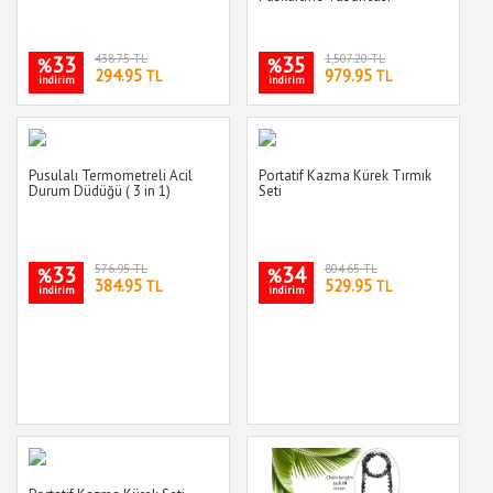
33
438.75 TL
35
1,507.20 TL
%
%
294.95
979.95
TL
TL
indirim
indirim
Pusulalı Termometreli Acil
Portatif Kazma Kürek Tırmık
Durum Düdüğü ( 3 in 1)
Seti
33
576.95 TL
34
804.65 TL
%
%
384.95
529.95
TL
TL
indirim
indirim