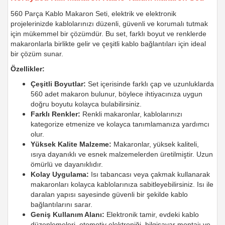
560 Parça Kablo Makaron Seti, elektrik ve elektronik
projelerinizde kablolarınızı düzenli, güvenli ve korumalı tutmak
için mükemmel bir çözümdür. Bu set, farklı boyut ve renklerde
makaronlarla birlikte gelir ve çeşitli kablo bağlantıları için ideal
bir çözüm sunar.
Özellikler:
Çeşitli Boyutlar:
Set içerisinde farklı çap ve uzunluklarda
560 adet makaron bulunur, böylece ihtiyacınıza uygun
doğru boyutu kolayca bulabilirsiniz.
Farklı Renkler:
Renkli makaronlar, kablolarınızı
kategorize etmenize ve kolayca tanımlamanıza yardımcı
olur.
Yüksek Kalite Malzeme:
Makaronlar, yüksek kaliteli,
ısıya dayanıklı ve esnek malzemelerden üretilmiştir. Uzun
ömürlü ve dayanıklıdır.
Kolay Uygulama:
Isı tabancası veya çakmak kullanarak
makaronları kolayca kablolarınıza sabitleyebilirsiniz. Isı ile
daralan yapısı sayesinde güvenli bir şekilde kablo
bağlantılarını sarar.
Geniş Kullanım Alanı:
Elektronik tamir, evdeki kablo
düzenlemeleri, otomotiv elektroniği, bilgisayar montajı ve