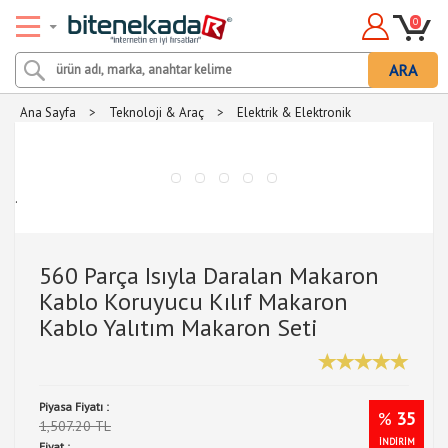
0
ARA
Ana Sayfa
>
Teknoloji & Araç
>
Elektrik & Elektronik
.
560 Parça Isıyla Daralan Makaron
Kablo Koruyucu Kılıf Makaron
Kablo Yalıtım Makaron Seti
Piyasa Fiyatı :
%
35
1,507.20 TL
İNDİRİM
Fiyat :