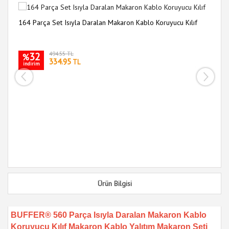
164 Parça Set Isıyla Daralan Makaron Kablo Koruyucu Kılıf
56
Ma
32
494.55 TL
%
334.95
TL
indirim
i
Ürün Bilgisi
BUFFER® 560 Parça Isıyla Daralan Makaron Kablo
Koruyucu Kılıf Makaron Kablo Yalıtım Makaron Seti