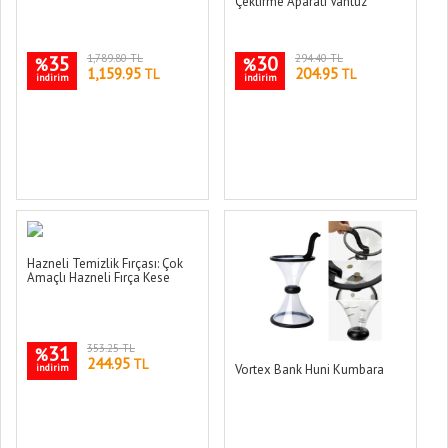
Çektirme Aparatı Vantuz
35
1,789.80 TL
30
294.40 TL
%
%
1,159.95
204.95
TL
TL
indirim
indirim
Hazneli Temizlik Fırçası: Çok
Amaçlı Hazneli Fırça Kese
31
353.25 TL
%
244.95
TL
indirim
Vortex Bank Huni Kumbara