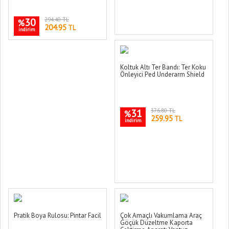
30
294.40 TL
%
204.95
TL
indirim
Koltuk Altı Ter Bandı: Ter Koku
Önleyici Ped Underarm Shield
31
376.80 TL
%
259.95
TL
indirim
Pratik Boya Rulosu: Pintar Facil
Çok Amaçlı Vakumlama Araç
Göçük Düzeltme Kaporta