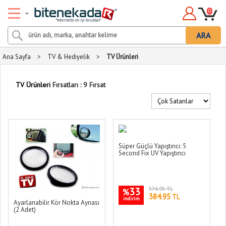
0
ARA
Ana Sayfa
>
TV & Hediyelik
>
TV Ürünleri
TV Ürünleri
Fırsatları : 9 Fırsat
Süper Güçlü Yapıştırıcı: 5
Second Fix UV Yapıştırıcı
33
576.95 TL
%
384.95
TL
indirim
Ayarlanabilir Kör Nokta Aynası
(2 Adet)