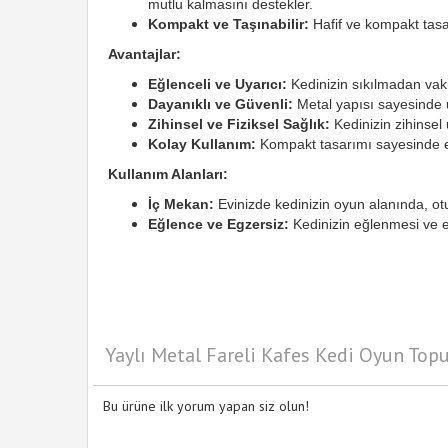
mutlu kalmasını destekler.
Kompakt ve Taşınabilir:
Hafif ve kompakt tasarı
Avantajlar:
Eğlenceli ve Uyarıcı:
Kedinizin sıkılmadan vaki
Dayanıklı ve Güvenli:
Metal yapısı sayesinde 
Zihinsel ve Fiziksel Sağlık:
Kedinizin zihinsel
Kolay Kullanım:
Kompakt tasarımı sayesinde evi
Kullanım Alanları:
İç Mekan:
Evinizde kedinizin oyun alanında, ot
Eğlence ve Egzersiz:
Kedinizin eğlenmesi ve eg
Yaylı Metal Fareli Kafes Kedi Oyun Topu
Bu ürüne ilk yorum yapan siz olun!