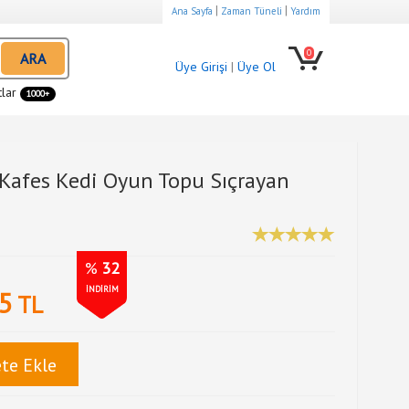
|
|
Ana Sayfa
Zaman Tüneli
Yardım
0
ARA
Üye Girişi
|
Üye Ol
tlar
1000+
i Kafes Kedi Oyun Topu Sıçrayan
%
32
İNDİRİM
5
TL
te Ekle