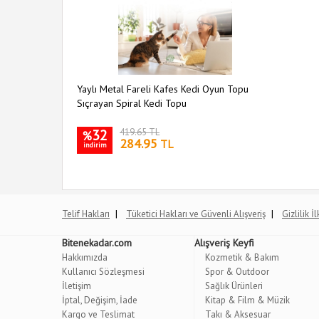
Yaylı Metal Fareli Kafes Kedi Oyun Topu
Sıçrayan Spiral Kedi Topu
32
419.65 TL
%
284.95
TL
indirim
|
|
Telif Hakları
Tüketici Hakları ve Güvenli Alışveriş
Gizlilik İ
Bitenekadar.com
Alışveriş Keyfi
Hakkımızda
Kozmetik & Bakım
Kullanıcı Sözleşmesi
Spor & Outdoor
İletişim
Sağlık Ürünleri
İptal, Değişim, İade
Kitap & Film & Müzik
Kargo ve Teslimat
Takı & Aksesuar