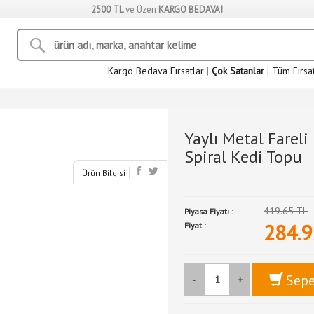
2500 TL
ve Üzeri
KARGO BEDAVA!
Kargo Bedava Fırsatlar
|
Çok Satanlar
|
Tüm Fırsa
Yaylı Metal Farel
Spiral Kedi Topu
Ürün Bilgisi
419.65 TL
Piyasa Fiyatı :
284.9
Fiyat :
Sepe
-
+