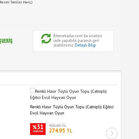
Resmi Tatiller Hariç)
Bitenekadar.com'da ücretsiz
iade yapabilir, paranızı geri
alabilirsiniz.
Detaylı Bilgi
Renkli Hasır Tüylü Oyun Topu (Catnipli) Eğitici
Tüylü Tah
Evcil Hayvan Oyun
Renkli K
31
400.60 TL
32
%
%
274.95
TL
indirim
indirim