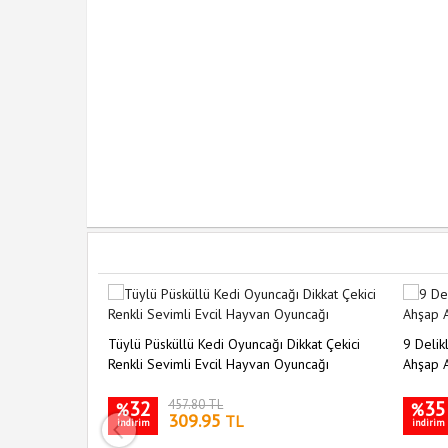
şıma Fırçası
Tüylü Püsküllü Kedi Oyuncağı Dikkat Çekici
9 Delikl
Renkli Sevimli Evcil Hayvan Oyuncağı
Ahşap A
32
457.80 TL
35
%
%
309.95
TL
indirim
indirim