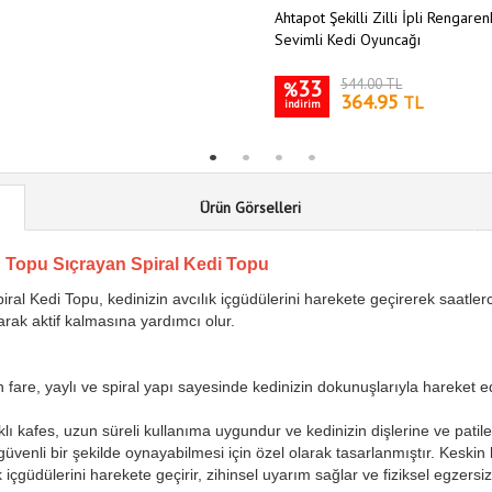
Ahtapot Şekilli Zilli İpli Rengare
Sevimli Kedi Oyuncağı
33
544.00 TL
%
364.95
TL
indirim
Ürün Görselleri
 Topu Sıçrayan Spiral Kedi Topu
iral Kedi Topu, kedinizin avcılık içgüdülerini harekete geçirerek saat
arak aktif kalmasına yardımcı olur.
fare, yaylı ve spiral yapı sayesinde kedinizin dokunuşlarıyla hareket ed
 kafes, uzun süreli kullanıma uygundur ve kedinizin dişlerine ve patiler
 güvenli bir şekilde oynayabilmesi için özel olarak tasarlanmıştır. Keski
k içgüdülerini harekete geçirir, zihinsel uyarım sağlar ve fiziksel egzers