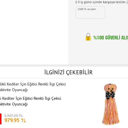
1-3 iş günü içinde kargoya teslim. (
1500 TL ve üzeri
İLGİNİZİ ÇEKEBİLİR
i Kediler İçin Eğitici Renkli İlgi Çekici
ktivite Oyuncağı
1,507.20 TL
979.95
TL