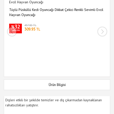
Tüylü Püsküllü Kedi Oyuncağı Dikkat Çekici Renkli Sevimli Evcil
9 
Hayvan Oyuncağı
Oy
32
457.80 TL
%
309.95
TL
indirim
i
Ürün Bilgisi
Dişleri etkili bir şekilde temizler ve diş çıkarmadan kaynaklanan
rahatsızlıkları yatıştırır.