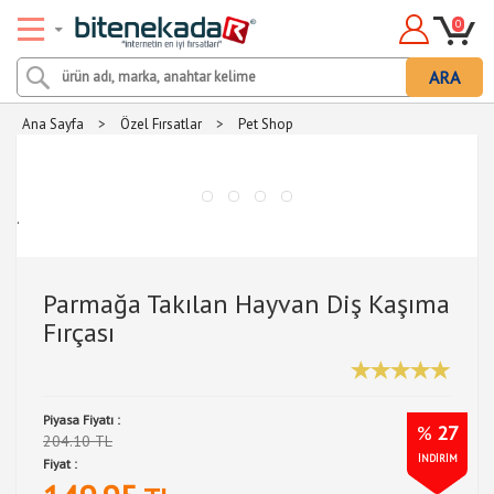
0
ARA
Ana Sayfa
>
Özel Fırsatlar
>
Pet Shop
.
Parmağa Takılan Hayvan Diş Kaşıma
Fırçası
Piyasa Fiyatı :
%
27
204.10 TL
İNDİRİM
Fiyat :