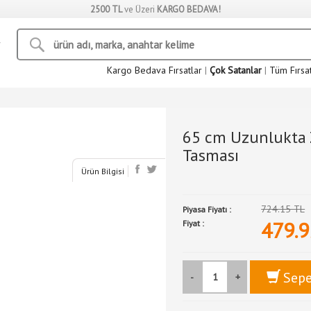
2500 TL
ve Üzeri
KARGO BEDAVA!
Kargo Bedava Fırsatlar
|
Çok Satanlar
|
Tüm Fırsa
65 cm Uzunlukta 
Tasması
Ürün Bilgisi
724.15 TL
Piyasa Fiyatı :
479.9
Fiyat :
Sepe
-
+