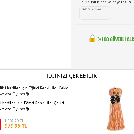
1-3 iş günü içinde kargoya teslim. (
1500 TL ve üzeri
İLGİNİZİ ÇEKEBİLİR
i Kediler İçin Eğitici Renkli İlgi Çekici
ktivite Oyuncağı
1,507.20 TL
979.95
TL