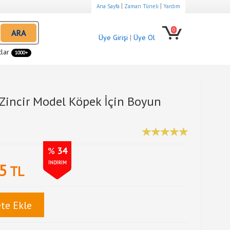
|
|
Ana Sayfa
Zaman Tüneli
Yardım
0
ARA
Üye Girişi
|
Üye Ol
tlar
1000+
Zincir Model Köpek İçin Boyun
%
34
İNDİRİM
5
TL
te Ekle