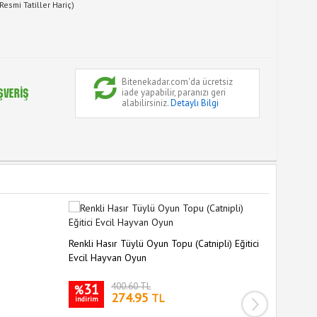
Resmi Tatiller Hariç)
Bitenekadar.com'da ücretsiz
iade yapabilir, paranızı geri
alabilirsiniz.
Detaylı Bilgi
Renkli Hasır Tüylü Oyun Topu (Catnipli) Eğitici
Tüylü Tah
Evcil Hayvan Oyun
Renkli K
31
400.60 TL
32
%
%
274.95
TL
indirim
indirim