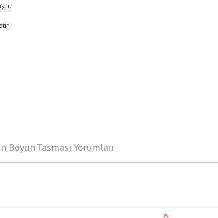
tır.
tir.
in Boyun Tasması Yorumları