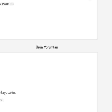
nk Püsküllü
Ürün Yorumları
layacaktır.
sı.