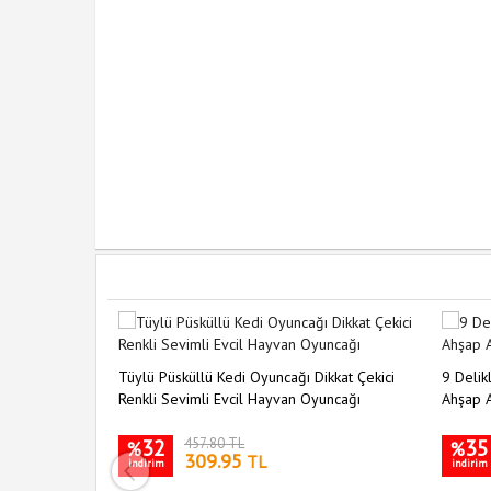
şıma Fırçası
Tüylü Püsküllü Kedi Oyuncağı Dikkat Çekici
9 Delikl
Renkli Sevimli Evcil Hayvan Oyuncağı
Ahşap A
32
457.80 TL
35
%
%
309.95
TL
indirim
indirim