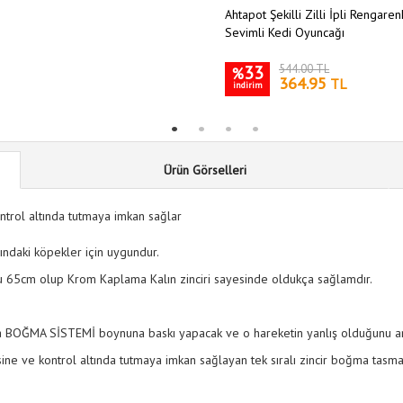
Ahtapot Şekilli Zilli İpli Rengare
Sevimli Kedi Oyuncağı
33
544.00 TL
%
364.95
TL
indirim
Ürün Görselleri
ntrol altında tutmaya imkan sağlar
ındaki köpekler için uygundur.
pu 65cm olup Krom Kaplama Kalın zinciri sayesinde oldukça sağlamdır.
da BOĞMA SİSTEMİ boynuna baskı yapacak ve o hareketin yanlış olduğunu an
ine ve kontrol altında tutmaya imkan sağlayan tek sıralı zincir boğma tasma