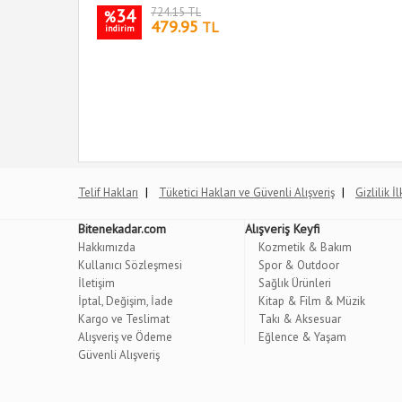
34
724.15 TL
%
479.95
TL
indirim
|
|
Telif Hakları
Tüketici Hakları ve Güvenli Alışveriş
Gizlilik İ
Bitenekadar.com
Alışveriş Keyfi
Hakkımızda
Kozmetik & Bakım
Kullanıcı Sözleşmesi
Spor & Outdoor
İletişim
Sağlık Ürünleri
İptal, Değişim, İade
Kitap & Film & Müzik
Kargo ve Teslimat
Takı & Aksesuar
Alışveriş ve Ödeme
Eğlence & Yaşam
Güvenli Alışveriş