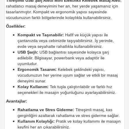
Titreşimli USB Şarj Aletli Mini Elektrikli Kelebek Masaj Aleti
,
rahatlatıcı masaj deneyimini her an, her yerde yaşamanız için
tasarlanmıştır. Kompakt ve ergonomik yapısı sayesinde
vücudunuzun farklı bölgelerinde kolaylıkla kullanabilirsiniz.
Özellikler:
Kompakt ve Taşınabilir:
Hafif ve küçük yapısı ile
çantanızda veya cebinizde taşıyabilirsiniz. İş yerinde,
evde veya seyahatte rahatlıkla kullanabilirsiniz.
USB Şarjlı:
USB bağlantısı sayesinde kolayca şarj
edilebilir. Bilgisayar, powerbank veya adaptör ile
uyumludur.
Ergonomik Tasarım:
Kelebek şeklindeki yapısı,
vücudunuzun her yerine uyum sağlar ve etkili bir masaj
deneyimi sunar.
Kolay Kullanım:
Tek tuşla çalıştırılabilir ve farklı hız
seçenekleri ile masajın yoğunluğunu ayarlayabilirsiniz.
Avantajlar:
Rahatlama ve Stres Giderme:
Titreşimli masaj, kas
gerginliğini azaltarak rahatlama ve stres giderme sağlar.
Kullanım Kolaylığı:
Pratik ve kolay kullanımı ile masajın
keyfini her an çıkarabilirsiniz.