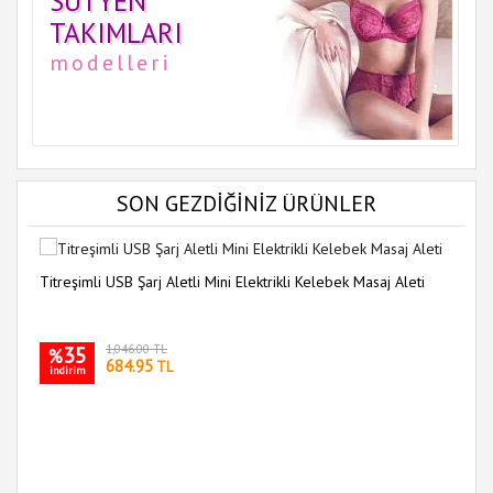
SÜTYEN
TAKIMLARI
modelleri
SON GEZDİĞİNİZ ÜRÜNLER
Titreşimli USB Şarj Aletli Mini Elektrikli Kelebek Masaj Aleti
35
1,046.00 TL
%
684.95
TL
indirim