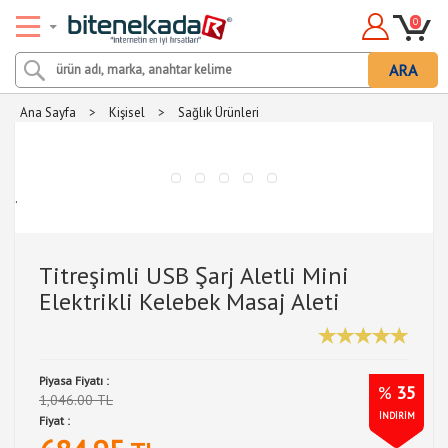
0
ARA
Ana Sayfa
>
Kişisel
>
Sağlık Ürünleri
.
Titreşimli USB Şarj Aletli Mini
Elektrikli Kelebek Masaj Aleti
Piyasa Fiyatı :
%
35
1,046.00 TL
İNDİRİM
Fiyat :