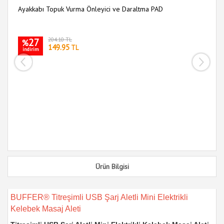
Ayakkabı Topuk Vurma Önleyici ve Daraltma PAD
27
204.10 TL
%
149.95
TL
indirim
11
i
Ürün Bilgisi
BUFFER® Titreşimli USB Şarj Aletli Mini Elektrikli
Kelebek Masaj Aleti