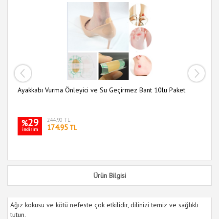
Ayakkabı Vurma Önleyici ve Su Geçirmez Bant 10lu Paket
Pe
29
244.90 TL
%
174.95
TL
indirim
i
Ürün Bilgisi
Ağız kokusu ve kötü nefeste çok etkilidir, dilinizi temiz ve sağlıklı
tutun.