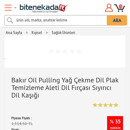
0
ARA
Ana Sayfa
>
Kişisel
>
Sağlık Ürünleri
.
Bakır Oil Pulling Yağ Çekme Dil Plak
Temizleme Aleti Dil Fırçası Sıyırıcı
Dil Kaşığı
Piyasa Fiyatı :
%
35
1,314.50 TL
İNDİRİM
Fiyat :