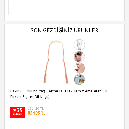
SON GEZDİĞİNİZ ÜRÜNLER
Bakır Oil Pulling Yağ Çekme Dil Plak Temizleme Aleti Dil
Fırçası Sıyırıcı Dil Kaşığı
35
1,314.50 TL
%
854.95
TL
indirim