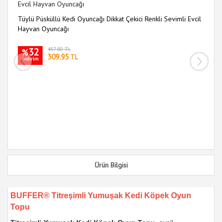
Tüylü Püsküllü Kedi Oyuncağı Dikkat Çekici Renkli Sevimli Evcil
9 
Hayvan Oyuncağı
Oy
32
457.80 TL
%
309.95
TL
indirim
i
Ürün Bilgisi
BUFFER® Titreşimli Yumuşak Kedi Köpek Oyun
Topu