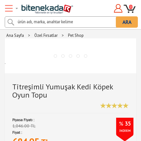
0
ARA
Ana Sayfa
>
Özel Fırsatlar
>
Pet Shop
.
Titreşimli Yumuşak Kedi Köpek
Oyun Topu
Piyasa Fiyatı :
%
35
1,046.00 TL
İNDİRİM
Fiyat :