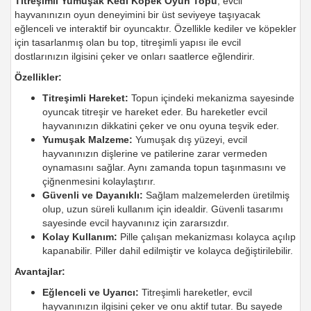
Titreşimli Yumuşak Kedi Köpek Oyun Topu
, evcil
hayvanınızın oyun deneyimini bir üst seviyeye taşıyacak
eğlenceli ve interaktif bir oyuncaktır. Özellikle kediler ve köpekler
için tasarlanmış olan bu top, titreşimli yapısı ile evcil
dostlarınızın ilgisini çeker ve onları saatlerce eğlendirir.
Özellikler:
Titreşimli Hareket:
Topun içindeki mekanizma sayesinde
oyuncak titreşir ve hareket eder. Bu hareketler evcil
hayvanınızın dikkatini çeker ve onu oyuna teşvik eder.
Yumuşak Malzeme:
Yumuşak dış yüzeyi, evcil
hayvanınızın dişlerine ve patilerine zarar vermeden
oynamasını sağlar. Aynı zamanda topun taşınmasını ve
çiğnenmesini kolaylaştırır.
Güvenli ve Dayanıklı:
Sağlam malzemelerden üretilmiş
olup, uzun süreli kullanım için idealdir. Güvenli tasarımı
sayesinde evcil hayvanınız için zararsızdır.
Kolay Kullanım:
Pille çalışan mekanizması kolayca açılıp
kapanabilir. Piller dahil edilmiştir ve kolayca değiştirilebilir.
Avantajlar:
Eğlenceli ve Uyarıcı:
Titreşimli hareketler, evcil
hayvanınızın ilgisini çeker ve onu aktif tutar. Bu sayede