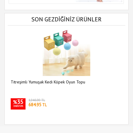
SON GEZDİĞİNİZ ÜRÜNLER
Titreşimli Yumuşak Kedi Köpek Oyun Topu
35
1,046.00 TL
%
684.95
TL
indirim