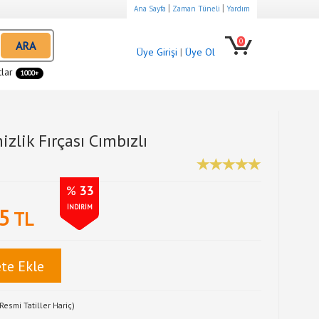
|
|
Ana Sayfa
Zaman Tüneli
Yardım
0
ARA
Üye Girişi
|
Üye Ol
tlar
1000+
izlik Fırçası Cımbızlı
%
33
İNDİRİM
5
TL
te Ekle
Resmi Tatiller Hariç)