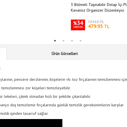
3 Bölmeli Taşınabilir Dolap İçi Pl
Kavanoz Organizer Düzenleyici
34
724.15 TL
%
479.95
TL
indirim
Ürün Görselleri
.
ylarının, pencere derzlerinin, köşelerin vb. toz fırçalarının temizlenmesi içi
k temizlenmesi zor köşeleri temizleyebilir.
 lekeleri, çıkıntı olmadan hızlı bir şekilde çıkarılabilir.
anyo duş temizleme fırçalarında günlük temizlik gereksinimlerini karşılar.
izlik işinden tasarruf sağlar.