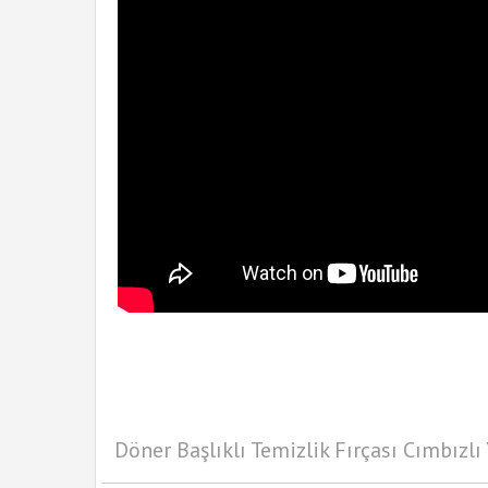
Döner Başlıklı Temizlik Fırçası Cımbızlı