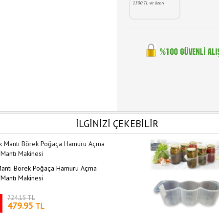
1500 TL ve üzeri
İLGİNİZİ ÇEKEBİLİR
 Mantı Börek Poğaça Hamuru Açma
 Mantı Makinesi
724.15 TL
479.95
TL