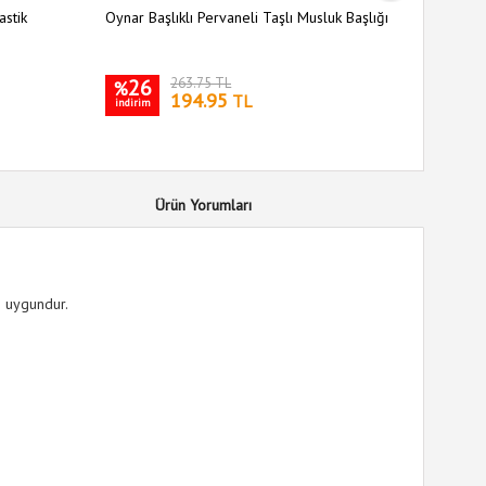
astik
Oynar Başlıklı Pervaneli Taşlı Musluk Başlığı
33 Hazne
26
263.75 TL
31
%
%
194.95
TL
indirim
indirim
Ürün Yorumları
n uygundur.