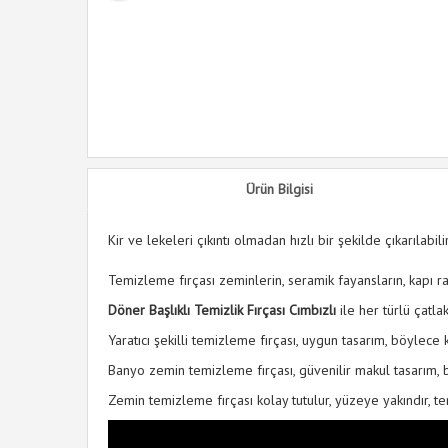
k Sabunluk
Ürün Bilgisi
Kir ve lekeleri çıkıntı olmadan hızlı bir şekilde çıkarılabilir
Temizleme fırçası zeminlerin, seramik fayansların, kapı ra
Döner Başlıklı Temizlik Fırçası Cımbızlı
ile her türlü çatla
Yaratıcı şekilli temizleme fırçası, uygun tasarım, böylece kir
Banyo zemin temizleme fırçası, güvenilir makul tasarım, b
Zemin temizleme fırçası kolay tutulur, yüzeye yakındır, tem