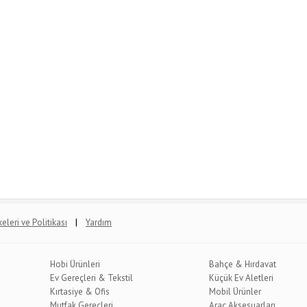
|
lkeleri ve Politikası
Yardım
Hobi Ürünleri
Bahçe & Hırdavat
Ev Gereçleri & Tekstil
Küçük Ev Aletleri
Kırtasiye & Ofis
Mobil Ürünler
Mutfak Gereçleri
Araç Aksesuarları