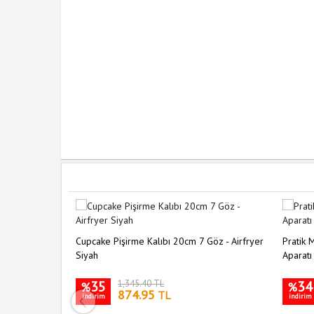
Cupcake Pişirme Kalıbı 20cm 7 Göz - Airfryer
Pratik
Siyah
Aparatı
35
1,345.40 TL
34
%
%
874.95
TL
indirim
indirim