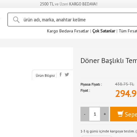
2500 TL
ve Üzeri
KARGO BEDAVA!
Kargo Bedava Fırsatlar
|
Çok Satanlar
|
Tüm Fırsa
Döner Başlıklı Tem
Ürün Bilgisi
438.75 TL
Piyasa Fiyatı :
294.9
Fiyat :
Sepe
-
+
1-3 iş günü içinde kargoya teslim. (