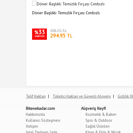
Döner Başlıklı Temizlik Fırçası Cımbızlı
33
438.75 TL
%
294.95
TL
indirim
|
|
Telif Hakları
Tüketici Hakları ve Güvenli Alışveriş
Gizlilik İ
Bitenekadar.com
Alışveriş Keyfi
Hakkımızda
Kozmetik & Bakım
Kullanıcı Sözleşmesi
Spor & Outdoor
İletişim
Sağlık Ürünleri
İptal, Değişim, İade
Kitap & Film & Müzik