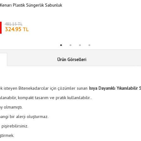
Kenarı Plastik Süngerlik Sabunluk
481.15 TL
324.95
TL
Ürün Görselleri
mek isteyen Bitenekadarcılar için çözümler sunan
Isıya Dayanıklı Yıkanılabilir 
anabilir, kompakt tasarım ve pratik kullanılabilir..
y olmamıştı.
ngi bir alerji oluşturmaz.
işirebilirsiniz.
ştirmek.