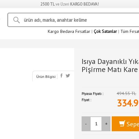
2500 TL
ve Üzeri
KARGO BEDAVA!
Kargo Bedava Fırsatlar
|
Çok Satanlar
|
Tüm Fırsa
Isıya Dayanıklı Yık
Pişirme Matı Kare
Ürün Bilgisi
494.55 TL
Piyasa Fiyatı :
334.9
Fiyat :
Sepe
-
+