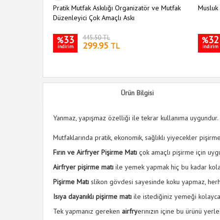
Pratik Mutfak Askılığı Organizatör ve Mutfak
Musluk 
Düzenleyici Çok Amaçlı Askı
33
445.50 TL
32
%
%
299.95
TL
indirim
indirim
Ürün Bilgisi
Yanmaz, yapışmaz özelliği ile tekrar kullanıma uygundur.
Mutfaklarında pratik, ekonomik, sağlıklı yiyecekler pişir
Fırın ve Airfryer Pişirme Matı
çok amaçlı pişirme için uygul
Airfryer pişirme matı
ile yemek yapmak hiç bu kadar kola
Pişirme Matı
slikon gövdesi sayesinde koku yapmaz, herha
Isıya dayanıklı pişirme matı
ile istediğiniz yemeği kolayca p
Tek yapmanız gereken
airfry
erınızın içine bu ürünü yerle