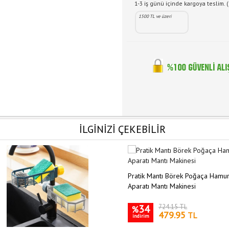
1-3 iş günü içinde kargoya teslim. (
1500 TL ve üzeri
İLGİNİZİ ÇEKEBİLİR
Pratik Mantı Börek Poğaça Hamu
Aparatı Mantı Makinesi
34
724.15 TL
%
479.95
TL
indirim