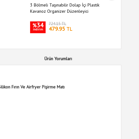
3 Bölmeli Taşınabilir Dolap İçi Plastik
Oynar Baş
Kavanoz Organizer Düzenleyici
34
724.15 TL
26
%
%
479.95
TL
indirim
indirim
Ürün Yorumları
Silikon Fırın Ve Airfryer Pişirme Matı