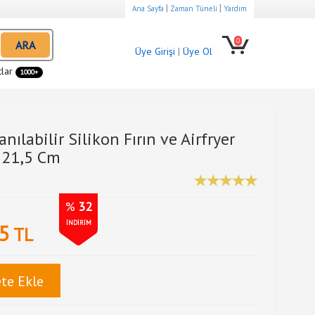
|
|
Ana Sayfa
Zaman Tüneli
Yardım
0
ARA
Üye Girişi
|
Üye Ol
tlar
1000+
anılabilir Silikon Fırın ve Airfryer
 21,5 Cm
%
32
İNDİRİM
5
TL
te Ekle