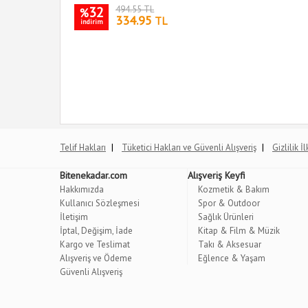
32
494.55 TL
%
334.95
TL
indirim
|
|
Telif Hakları
Tüketici Hakları ve Güvenli Alışveriş
Gizlilik İ
Bitenekadar.com
Alışveriş Keyfi
Hakkımızda
Kozmetik & Bakım
Kullanıcı Sözleşmesi
Spor & Outdoor
İletişim
Sağlık Ürünleri
İptal, Değişim, İade
Kitap & Film & Müzik
Kargo ve Teslimat
Takı & Aksesuar
Alışveriş ve Ödeme
Eğlence & Yaşam
Güvenli Alışveriş