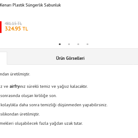
Kenarı Plastik Süngerlik Sabunluk
481.15 TL
324.95
TL
Ürün Görselleri
ndan üretilmiştir.
nız ve
airfry
ınız sürekli temiz ve yağsız kalacaktır.
sonrasında oluşan kirliliğe son.
 kolaylıkla daha sonra temizliği düşünmeden yapabilirsiniz.
ilikondan üretilmiştir.
emekleri oluşabilecek fazla yağdan uzak tutar.