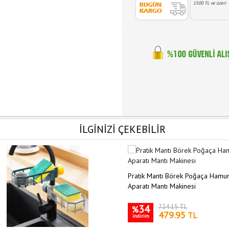
1500 TL ve üzeri
İLGİNİZİ ÇEKEBİLİR
Pratik Mantı Börek Poğaça Hamu
Aparatı Mantı Makinesi
34
724.15 TL
%
479.95
TL
indirim