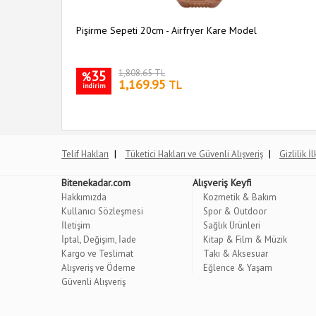
Pişirme Sepeti 20cm - Airfryer Kare Model
35
1,808.65 TL
%
1,169.95
TL
indirim
|
|
Telif Hakları
Tüketici Hakları ve Güvenli Alışveriş
Gizlilik İ
Bitenekadar.com
Alışveriş Keyfi
Hakkımızda
Kozmetik & Bakım
Kullanıcı Sözleşmesi
Spor & Outdoor
İletişim
Sağlık Ürünleri
İptal, Değişim, İade
Kitap & Film & Müzik
Kargo ve Teslimat
Takı & Aksesuar
Alışveriş ve Ödeme
Eğlence & Yaşam
Güvenli Alışveriş