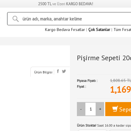
2500 TL
ve Üzeri
KARGO BEDAVA!
Kargo Bedava Fırsatlar
|
Çok Satanlar
|
Tüm Fırsa
Pişirme Sepeti 20
Ürün Bilgisi
1,808.65 T
Piyasa Fiyatı :
1,169
Fiyat :
Sepe
-
+
Ürün Stokta!
Saat 16.00 a kadar si