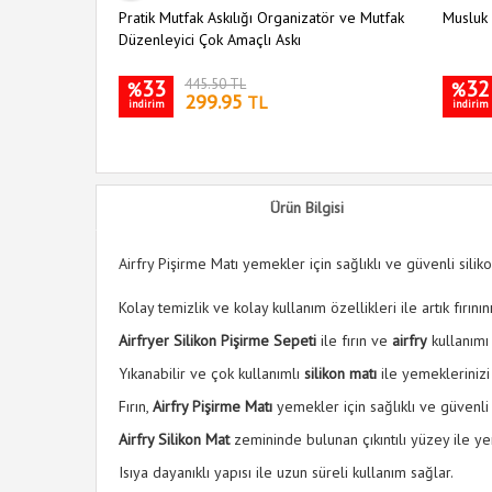
Pratik Mutfak Askılığı Organizatör ve Mutfak
Musluk 
Düzenleyici Çok Amaçlı Askı
33
445.50 TL
32
%
%
299.95
TL
indirim
indirim
Ürün Bilgisi
Airfry Pişirme Matı yemekler için sağlıklı ve güvenli siliko
Kolay temizlik ve kolay kullanım özellikleri ile artık fırını
Airfryer Silikon Pişirme Sepeti
ile fırın ve
airfry
kullanımı 
Yıkanabilir ve çok kullanımlı
silikon matı
ile yemeklerinizi
Fırın,
Airfry Pişirme Matı
yemekler için sağlıklı ve güvenli s
Airfry Silikon Mat
zemininde bulunan çıkıntılı yüzey ile y
Isıya dayanıklı yapısı ile uzun süreli kullanım sağlar.