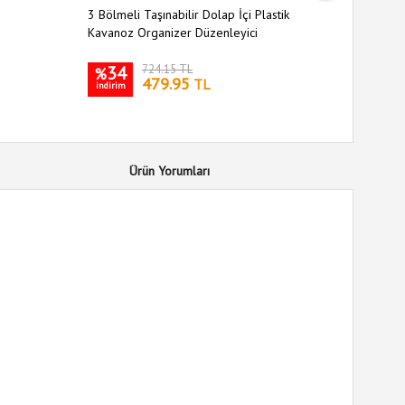
3 Bölmeli Taşınabilir Dolap İçi Plastik
Oynar Baş
Kavanoz Organizer Düzenleyici
34
724.15 TL
26
%
%
479.95
TL
indirim
indirim
Ürün Yorumları