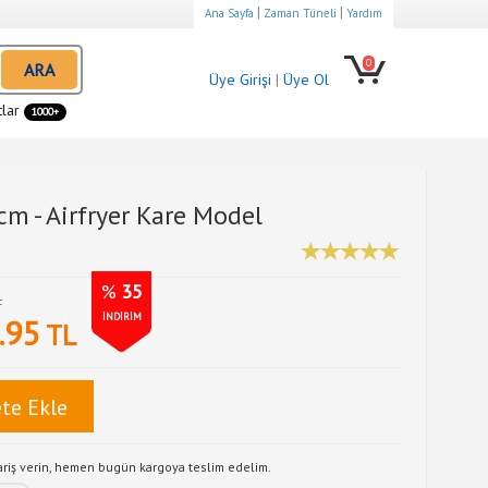
|
|
Ana Sayfa
Zaman Tüneli
Yardım
0
ARA
Üye Girişi
|
Üye Ol
tlar
1000+
cm - Airfryer Kare Model
%
35
L
İNDİRİM
.95
TL
te Ekle
pariş verin, hemen bugün kargoya teslim edelim.