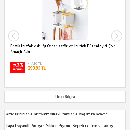
Pratik Mutfak Askılığı Organizatör ve Mutfak Düzenleyici Çok
Mu
Amaçlı Askı
33
445.50 TL
%
299.95
TL
indirim
i
Ürün Bilgisi
Artık fırınınız ve airfryınız sürekli temiz ve yağsız kalacaktır.
Isıya Dayanıklı Airfryer Silikon Pişirme Sepeti
ile fırın ve
airfry