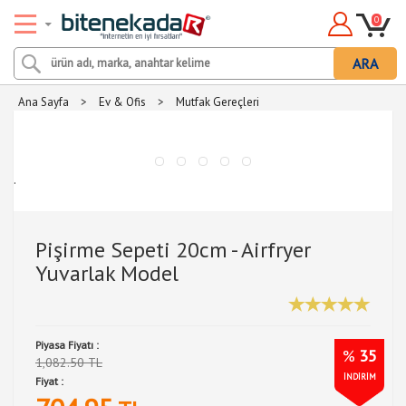
0
ARA
Ana Sayfa
>
Ev & Ofis
>
Mutfak Gereçleri
.
Pişirme Sepeti 20cm - Airfryer
Yuvarlak Model
Piyasa Fiyatı :
%
35
1,082.50 TL
İNDİRİM
Fiyat :