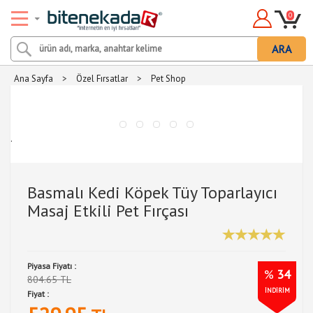
0
ARA
Ana Sayfa
>
Özel Fırsatlar
>
Pet Shop
.
Basmalı Kedi Köpek Tüy Toparlayıcı
Masaj Etkili Pet Fırçası
Piyasa Fiyatı :
%
34
804.65 TL
İNDİRİM
Fiyat :