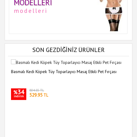
MODELLERI
modelleri
SON GEZDİĞİNİZ ÜRÜNLER
Basmalı Kedi Köpek Tüy Toparlayıcı Masaj Etkili Pet Fırçası
34
804.65 TL
%
529.95
TL
indirim