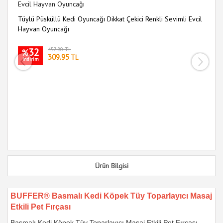
Tüylü Püsküllü Kedi Oyuncağı Dikkat Çekici Renkli Sevimli Evcil
9 
Hayvan Oyuncağı
Oy
32
457.80 TL
%
309.95
TL
indirim
i
Ürün Bilgisi
BUFFER® Basmalı Kedi Köpek Tüy Toparlayıcı Masaj
Etkili Pet Fırçası
Basmalı Kedi Köpek Tüy Toparlayıcı Masaj Etkili Pet Fırçası,