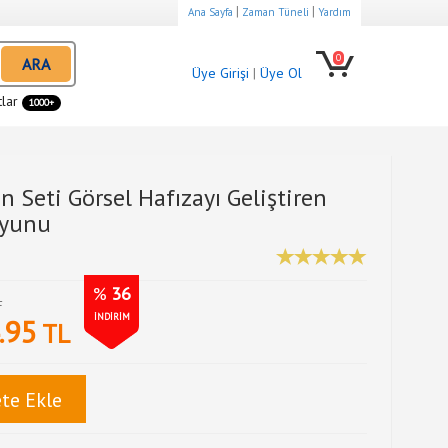
|
|
Ana Sayfa
Zaman Tüneli
Yardım
0
ARA
Üye Girişi
|
Üye Ol
tlar
1000+
 Seti Görsel Hafızayı Geliştiren
Oyunu
%
36
L
İNDİRİM
.95
TL
te Ekle