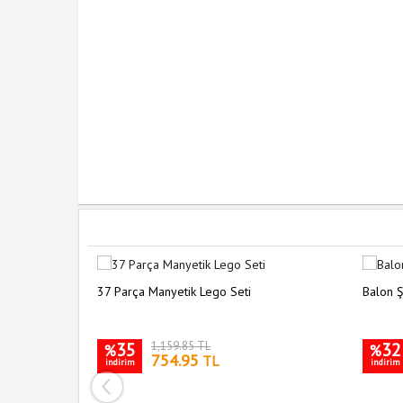
37 Parça Manyetik Lego Seti
Balon Ş
35
1,159.85 TL
32
%
%
754.95
TL
indirim
indirim