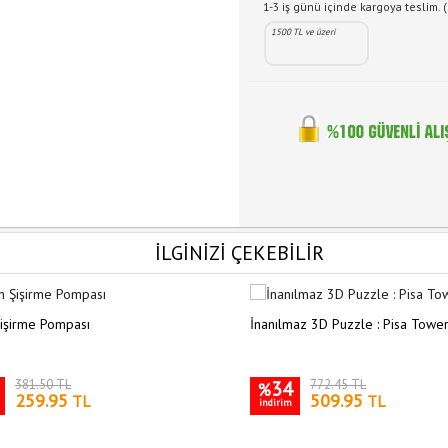
1-3 iş günü içinde kargoya teslim. (
1500 TL ve üzeri
İLGİNİZİ ÇEKEBİLİR
işirme Pompası
İnanılmaz 3D Puzzle : Pisa Towe
381.50 TL
34
772.45 TL
%
259.95
509.95
TL
TL
indirim