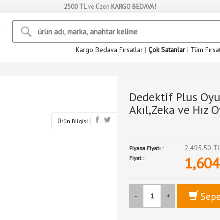
2500 TL
ve Üzeri
KARGO BEDAVA!
Kargo Bedava Fırsatlar
|
Çok Satanlar
|
Tüm Fırsa
Dedektif Plus Oyun
Akıl,Zeka ve Hız 
Ürün Bilgisi
2,495.50 T
Piyasa Fiyatı :
1,604
Fiyat :
Sepe
-
+