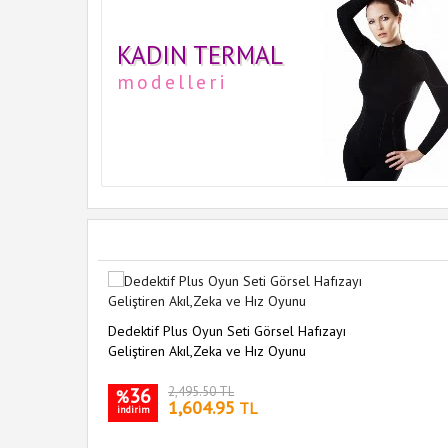
KADIN TERMAL
modelleri
Dedektif Plus Oyun Seti Görsel Hafızayı
Geliştiren Akıl,Zeka ve Hız Oyunu
36
2,495.50 TL
%
1,604.95
TL
indirim