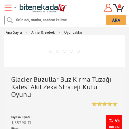
0
ARA
Ana Sayfa
>
Anne & Bebek
>
Oyuncaklar
.
Glacier Buzullar Buz Kırma Tuzağı
Kalesi Akıl Zeka Strateji Kutu
Oyunu
Piyasa Fiyatı :
%
35
1,657.90 TL
İNDİRİM
Fiyat :