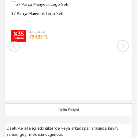
37 Parça Manyetik Lego Seti
Ba
35
1,159.85 TL
%
754.95
TL
indirim
i
Ürün Bilgisi
Özellikle aile içi etkinliklerde veya arkadaşlar arasında keyifli
zaman geçirmek için uygundur.