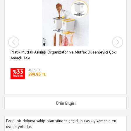
Pratik Mutfak Askılığı Organizatör ve Mutfak Düzenleyici Çok
Mu
Amaçlı Askı
33
445.50 TL
%
299.95
TL
indirim
i
Ürün Bilgisi
Farklı bir dokuya sahip olan sünger çeşidi, bulaşık yıkamanın en
uygun yoludur.