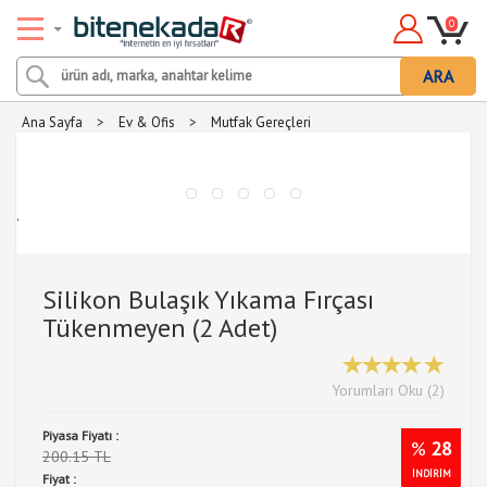
0
ARA
Ana Sayfa
>
Ev & Ofis
>
Mutfak Gereçleri
.
Silikon Bulaşık Yıkama Fırçası
Tükenmeyen (2 Adet)
Yorumları Oku (2)
Piyasa Fiyatı :
%
28
200.15 TL
İNDİRİM
Fiyat :