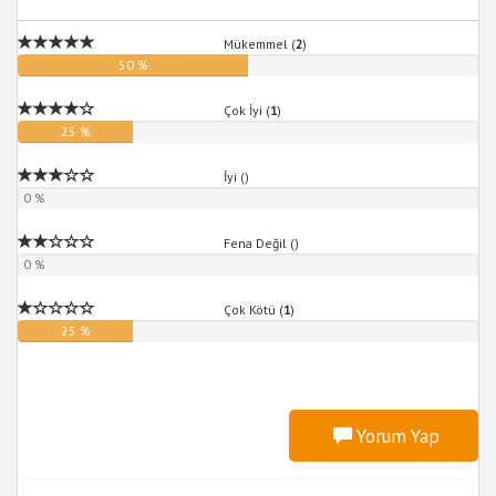
Mükemmel (
2
)
50 %
Çok İyi (
1
)
25 %
İyi (
)
0 %
Fena Değil (
)
0 %
Çok Kötü (
1
)
25 %
Yorum Yap