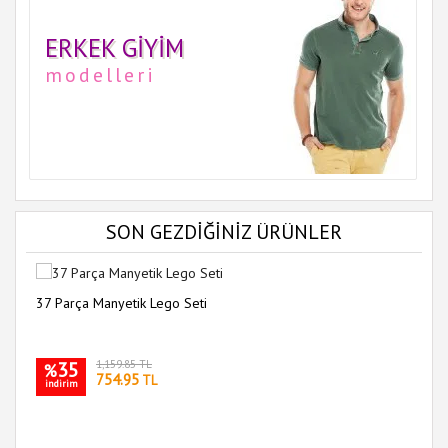
ERKEK GIYIM
modelleri
SON GEZDİĞİNİZ ÜRÜNLER
37 Parça Manyetik Lego Seti
35
1,159.85 TL
%
754.95
TL
indirim