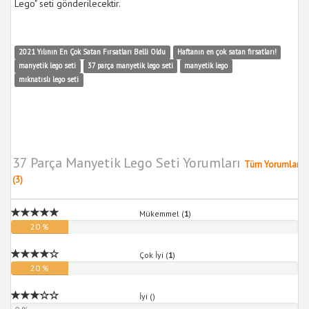
Lego" seti gönderilecektir.
2021 Yılının En Çok Satan Fırsatları Belli Oldu
Haftanın en çok satan fırsatları!
manyetik lego seti
37 parça manyetik lego seti
manyetik lego
mıknatıslı lego seti
37 Parça Manyetik Lego Seti Yorumları
Tüm Yorumlar
(3)
Mükemmel (
1
)
20 %
Çok İyi (
1
)
20 %
İyi (
)