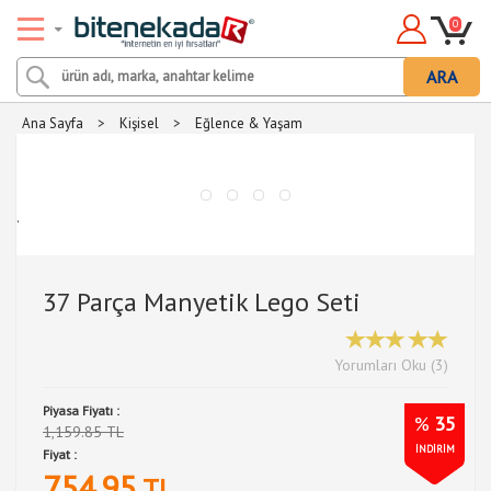
0
ARA
Ana Sayfa
>
Kişisel
>
Eğlence & Yaşam
.
37 Parça Manyetik Lego Seti
Yorumları Oku (3)
Piyasa Fiyatı :
%
35
1,159.85 TL
İNDİRİM
Fiyat :
754.95
TL