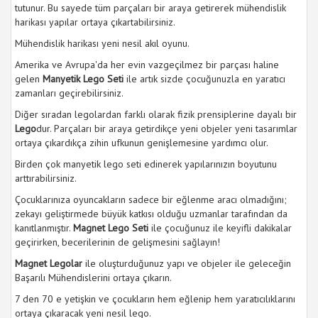
tutunur. Bu sayede tüm parçaları bir araya getirerek mühendislik
harikası yapılar ortaya çıkartabilirsiniz.
Mühendislik harikası yeni nesil akıl oyunu.
Amerika ve Avrupa'da her evin vazgeçilmez bir parçası haline
gelen
Manyetik Lego Seti
ile artık sizde çocuğunuzla en yaratıcı
zamanları geçirebilirsiniz.
Diğer sıradan legolardan farklı olarak fizik prensiplerine dayalı bir
Lego
dur. Parçaları bir araya getirdikçe yeni objeler yeni tasarımlar
ortaya çıkardıkça zihin ufkunun genişlemesine yardımcı olur.
Birden çok manyetik lego seti edinerek yapılarınızın boyutunu
arttırabilirsiniz.
Çocuklarınıza oyuncakların sadece bir eğlenme aracı olmadığını;
zekayı geliştirmede büyük katkısı olduğu uzmanlar tarafından da
kanıtlanmıştır.
Magnet Lego Seti
ile çocuğunuz ile keyifli dakikalar
geçirirken, becerilerinin de gelişmesini sağlayın!
Magnet Legolar
ile oluşturduğunuz yapı ve objeler ile geleceğin
Başarılı Mühendislerini ortaya çıkarın.
7 den 70 e yetişkin ve çocukların hem eğlenip hem yaratıcılıklarını
ortaya çıkaracak yeni nesil lego.