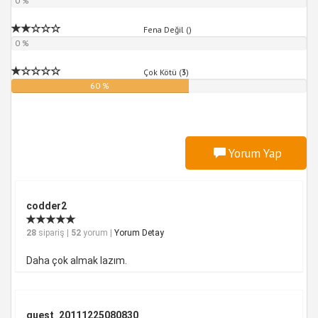
0 %
Fena Değil (
)
0 %
Çok Kötü (
3
)
60 %
Yorum Yap
codder2
28
sipariş |
52
yorum |
Yorum Detay
Daha çok almak lazım.
guest_20111225080830