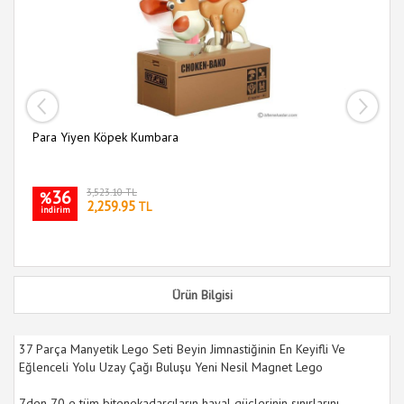
Mi
i
Para Yiyen Köpek Kumbara
36
3,523.10 TL
%
2,259.95
TL
indirim
Ürün Bilgisi
37 Parça Manyetik Lego Seti Beyin Jimnastiğinin En Keyifli Ve
Eğlenceli Yolu Uzay Çağı Buluşu Yeni Nesil Magnet Lego
7den 70 e tüm bitenekadarcıların hayal güçlerinin sınırlarını