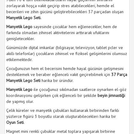
zorlayarak hoşça vakit geçirip stres atabilecekleri, hemde el
becerileri ve zihin gücünü geliştirebilecekleri 37 parçadan oluşan
Manyetik Lego Seti.
Manyetik Lego
sayesinde çocuklar hem eğlenecekler, hem de
farkında olmadan zihinsel aktivitelerini arttırarak ufuklarını
genişletecekler.
Günümüzde dijital imkanlar (bilgisayar, televizyon, tablet pcler ve
akıllı telefonlar) çocukların zihinsel ve fiziksel gelişimlerini olumsuz
etkilemektedir.
Çocuğunuzun hem el becerisini hemde hayal gücünün gelişmesini
desteklemek ve beraber eğlenceli vakit geçirebilmek için
37 Parça
Manyetik Lego Seti
harika bir üründür.
Manyetik Lego
ile çocuğunuz sıkılmadan saatlerce oynarken el-göz
koordinasyonu gelişirken çok eğlenceli bir şekilde
beyin jimnastiği
de yapmış olur.
Çelik küreler ve manyetik çubukları kullanarak birbirinden farklı
yüzlerce figürü 3 boyutlu olarak oluşturabilecekleri harika bir
Oyun Seti
.
Magnet mini renkli çubuklar metal toplara yapışarak birbirine