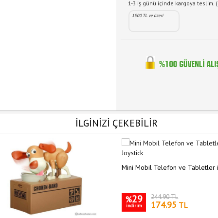
1-3 iş günü içinde kargoya teslim. (
1500 TL ve üzeri
İLGİNİZİ ÇEKEBİLİR
Mini Mobil Telefon ve Tabletler i
29
244.90 TL
%
174.95
TL
indirim