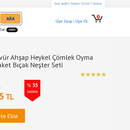
|
|
Ana Sayfa
Zaman Tüneli
Yardım
0
ARA
Üye Girişi
|
Üye Ol
tlar
1000+
avür Ahşap Heykel Çömlek Oyma
ket Bıçak Neşter Seti
%
35
L
İNDİRİM
5
TL
te Ekle