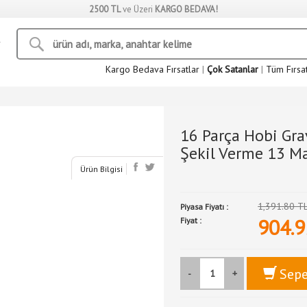
2500 TL
ve Üzeri
KARGO BEDAVA!
Kargo Bedava Fırsatlar
|
Çok Satanlar
|
Tüm Fırsa
16 Parça Hobi Gr
Şekil Verme 13 Ma
Ürün Bilgisi
1,391.80 T
Piyasa Fiyatı :
904.9
Fiyat :
Sepe
-
+