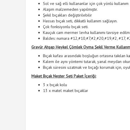
Sol ve sağ elli kullananlar için çok yönlü kullanım
Alaşım malzemeden yapılmıştır.
Şekil bıçakları değiştirilebilir
Hassas bıçak seti, dikkatli kullanım sağlayın.
Çok fonksiyonlu bıçak seti.
Kauçuk cam mermer levha kullanımı tavsiye edilm
Baldes: numara #12,#10,#7,#2,#20,#19,#2, #17, 
Gravür Ahşap Heykel Çömlek Oyma Şekil Verme Kullanma
Bıçak kafası arasındaki boşluğun ortasına takılan ka
Kalem ile aynı yöntemi tutarak, yanal meydan oku
Bıçak süresini uzatmak ve bıçağı korumak için, oy
Maket Bıçak Neşter Seti Paket İçeriği:
3 x bıçak kolu
13 x matel maket bıçaklar