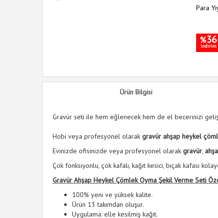
yakkabı Kılıfı
Para Y
36
%
indirim
Ürün Bilgisi
Gravür seti ile hem eğlenecek hem de el becerinizi gelişt
Hobi veya profesyonel olarak
gravür ahşap heykel çöm
Evinizde ofisinizde veya profesyonel olarak
gravür
,
ahş
Çok fonksiyonlu, çok kafalı, kağıt kesici, bıçak kafası kolayca
Gravür Ahşap Heykel Çömlek Oyma Şekil Verme Seti Özell
100% yeni ve yüksek kalite.
Ürün 13 takımdan oluşur.
Uygulama: elle kesilmiş kağıt.