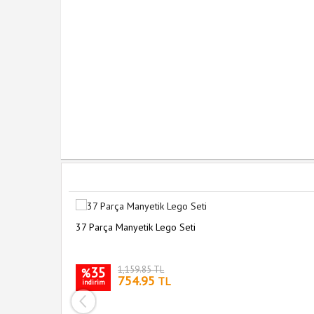
37 Parça Manyetik Lego Seti
35
1,159.85 TL
%
754.95
TL
indirim