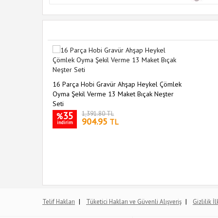
16 Parça Hobi Gravür Ahşap Heykel Çömlek
Oyma Şekil Verme 13 Maket Bıçak Neşter
Seti
35
1,391.80 TL
%
904.95
TL
indirim
|
|
Telif Hakları
Tüketici Hakları ve Güvenli Alışveriş
Gizlilik İ