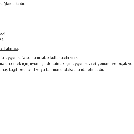
 sağlamaktadır.
ez!
#21
 Talimatı:
fa, uygun kafa somunu sıkıp kullanabilirsiniz.
ma önlemek için, uyum içinde tutmak için uygun kuvvet yönüne ve bıçak yö
ulmuş kağıt pedi ped veya balmumu plaka altında olmalıdır.