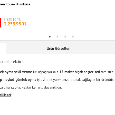
iyen Köpek Kumbara
3,523.10 TL
2,259.95
TL
Ürün Görselleri
irebileceksiniz.
lek oyma şekil verme
ile uğraşıyorsaız
13 maket bıçak neşter seti
tam size
ap
,
heykel
,
çömlek oyma
işlevlerini yapmanıza olanak sağlayan bir üründür.
 çıkarılabilir, keskin kenarlı, dayanıklıdır.
ikleri: