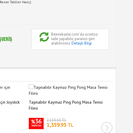
Resmi Tatiller Hariç)
Bitenekadar.com'da ücretsiz
iade yapabilir, paranızı geri
alabilirsiniz.
Detaylı Bilgi
6in1 Sola
çin Joystick
Taşınabilir Kaymaz Ping Pong Masa Tenisi
Filesi
35
%
36
2,110.10 TL
indirim
%
1,359.95
TL
indirim