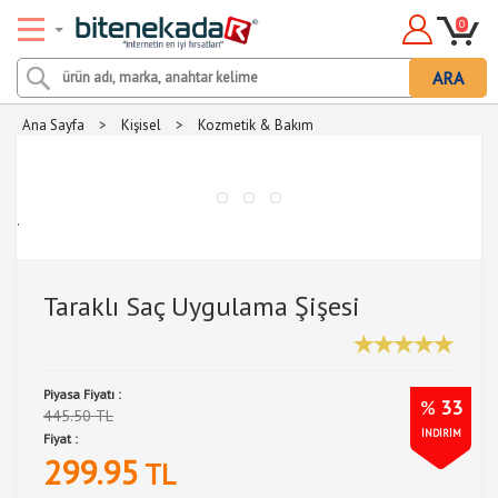
0
ARA
Ana Sayfa
>
Kişisel
>
Kozmetik & Bakım
.
Taraklı Saç Uygulama Şişesi
Piyasa Fiyatı :
%
33
445.50 TL
İNDİRİM
Fiyat :
299.95
TL