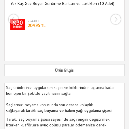
e
Yüz Kaş Göz Boyun Gerdirme Bantları ve Lastikleri (10 Adet)
30
294.40 TL
i
%
204.95
TL
indirim
Ürün Bilgisi
Saç ürünlerinizi uygularken saçınızın köklerinden uçlarına kadar
homojen bir şekilde yayılmasını sağlar.
Saçlarınızi boyama konusunda son derece kolaylık
sağlayacak
taraklı saç boyama ve bakım yağı uygulama şişesi
Taraklı saç boyama şişesi sayesinde saç rengini değiştirmek
isterken kuaförlere avuç dolusu paralar ödemenize gerek