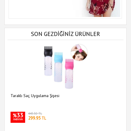
SON GEZDİĞİNİZ ÜRÜNLER
Taraklı Saç Uygulama Şişesi
33
445.50 TL
%
299.95
TL
indirim