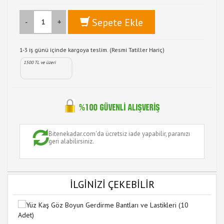
Sepete Ekle
-
+
1-3 iş günü içinde kargoya teslim. (Resmi Tatiller Hariç)
1500 TL ve üzeri
Bitenekadar.com'da ücretsiz iade yapabilir, paranızı
geri alabilirsiniz.
İLGİNİZİ ÇEKEBİLİR
12