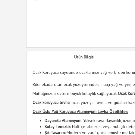
k Sabunluk
Ürün Bilgisi
Ocak Koruyucu sayesinde ocaklarınızı yağ ve kirden korum
Bitenekadarcıları ocak yüzeylerindeki inatçı yağ ve yem
Mutfağınızda sizlere büyük kolaylık sağlayacak
Ocak Kor
Ocak koruyucu levha
, ocak yüzeyini ovma ve gıdaları ka
Ocak Üstü Yağ Koruyucu Alüminyum Levha​ Özellikler:
Dayanıklı Alüminyum:
Yüksek ısıya dayanıklı, uzun
Kolay Temizlik:
Hafifçe silinerek veya bulaşık deter
Şık Tasarım:
Modern ve zarif görünümüyle mutfak