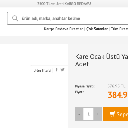
2500 TL
ve Üzeri
KARGO BEDAVA!
Kargo Bedava Fırsatlar
|
Çok Satanlar
|
Tüm Fırsa
Kare Ocak Üstü Y
Adet
Ürün Bilgisi
576.95 TL
Piyasa Fiyatı :
384.9
Fiyat :
Sepe
-
+