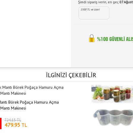
Şimdi sipariş verin, en geç
07 Ağus
1500 TL ve üzeri
İLGİNİZİ ÇEKEBİLİR
 Mantı Börek Poğaça Hamuru Açma
 Mantı Makinesi
724.15 TL
479.95
TL