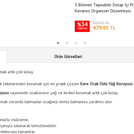
3 Bölmeli Taşınabilir Dolap İçi Pl
Kavanoz Organizer Düzenleyici
34
724.15 TL
%
479.95
TL
indirim
Ürün Görselleri
ak artık çok kolay.
ek lekelerinden korumak için en pratik çözüm
Kare Ocak Üstü Yağ Koruyucu
uyucu
sayesinde ocaklarınızı yağ ve kirden korumak artık çok kolay.
zımak zorunda kalmadan ocağınızı temiz tutmanıza yardımcı olur.
 ömürlü malzeme.
janıyla yıkanarak temizlenebilir.
 dekorunu tamamlar.