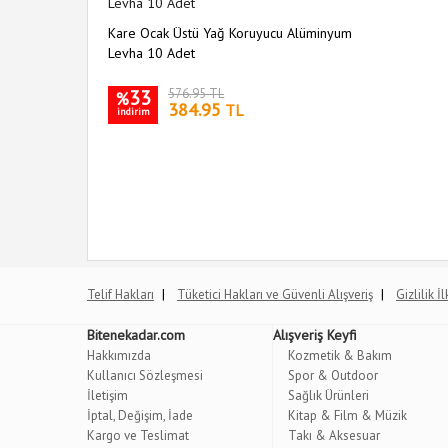
Kare Ocak Üstü Yağ Koruyucu Alüminyum
Levha 10 Adet
33
576.95 TL
%
384.95
TL
indirim
|
|
Telif Hakları
Tüketici Hakları ve Güvenli Alışveriş
Gizlilik İ
Bitenekadar.com
Alışveriş Keyfi
Hakkımızda
Kozmetik & Bakım
Kullanıcı Sözleşmesi
Spor & Outdoor
İletişim
Sağlık Ürünleri
İptal, Değişim, İade
Kitap & Film & Müzik
Kargo ve Teslimat
Takı & Aksesuar