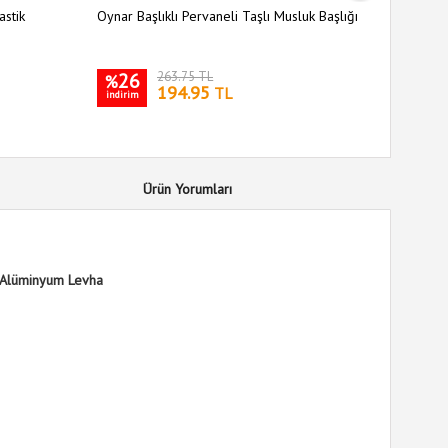
astik
Oynar Başlıklı Pervaneli Taşlı Musluk Başlığı
33 Hazne
26
263.75 TL
31
%
%
194.95
TL
indirim
indirim
Ürün Yorumları
 Alüminyum Levha