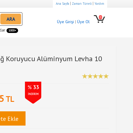
|
|
Ana Sayfa
Zaman Tüneli
Yardım
0
ARA
Üye Girişi
|
Üye Ol
tlar
1000+
ağ Koruyucu Alüminyum Levha 10
%
33
İNDİRİM
5
TL
te Ekle