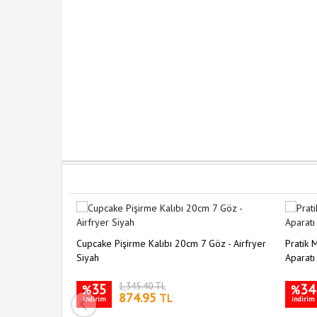
Cupcake Pişirme Kalıbı 20cm 7 Göz - Airfryer
Pratik
Siyah
Aparatı
35
1,345.40 TL
34
%
%
874.95
TL
indirim
indirim