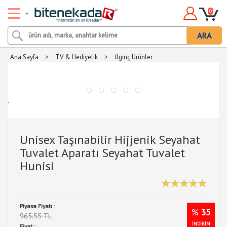
0
ARA
Ana Sayfa
>
TV & Hediyelik
>
İlginç Ürünler
.
Unisex Taşınabilir Hijjenik Seyahat
Tuvalet Aparatı Seyahat Tuvalet
Hunisi
Piyasa Fiyatı :
%
35
965.55 TL
İNDİRİM
Fiyat :