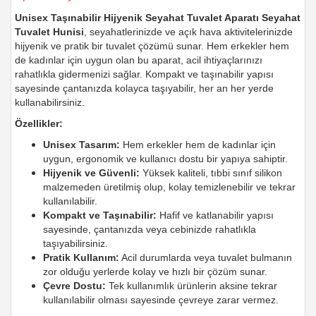
Unisex Taşınabilir Hijyenik Seyahat Tuvalet Aparatı Seyahat
Tuvalet Hunisi
, seyahatlerinizde ve açık hava aktivitelerinizde
hijyenik ve pratik bir tuvalet çözümü sunar. Hem erkekler hem
de kadınlar için uygun olan bu aparat, acil ihtiyaçlarınızı
rahatlıkla gidermenizi sağlar. Kompakt ve taşınabilir yapısı
sayesinde çantanızda kolayca taşıyabilir, her an her yerde
kullanabilirsiniz.
Özellikler:
Unisex Tasarım:
Hem erkekler hem de kadınlar için
uygun, ergonomik ve kullanıcı dostu bir yapıya sahiptir.
Hijyenik ve Güvenli:
Yüksek kaliteli, tıbbi sınıf silikon
malzemeden üretilmiş olup, kolay temizlenebilir ve tekrar
kullanılabilir.
Kompakt ve Taşınabilir:
Hafif ve katlanabilir yapısı
sayesinde, çantanızda veya cebinizde rahatlıkla
taşıyabilirsiniz.
Pratik Kullanım:
Acil durumlarda veya tuvalet bulmanın
zor olduğu yerlerde kolay ve hızlı bir çözüm sunar.
Çevre Dostu:
Tek kullanımlık ürünlerin aksine tekrar
kullanılabilir olması sayesinde çevreye zarar vermez.