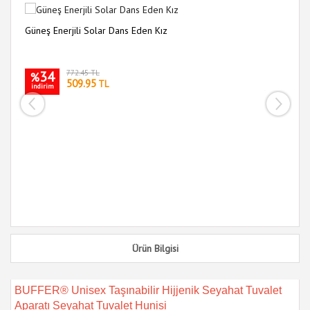
Güneş Enerjili Solar Dans Eden Kız
34
772.45 TL
%
509.95
TL
indirim
Ar
i
Ürün Bilgisi
BUFFER® Unisex Taşınabilir Hijjenik Seyahat Tuvalet
Aparatı Seyahat Tuvalet Hunisi