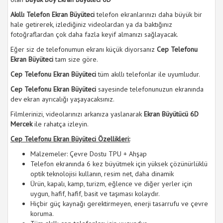
Akıllı Telefon Ekran Büyüteci
telefon ekranlarınızı daha büyük bir
hale getirerek, izlediğiniz videolardan ya da baktığınız
fotoğraflardan çok daha fazla keyif almanızı sağlayacak.
Eğer siz de telefonumun ekranı küçük diyorsanız
Cep Telefonu
Ekran Büyüteci
tam size göre.
Cep Telefonu Ekran Büyüteci
tüm akıllı telefonlar ile uyumludur.
Cep Telefonu Ekran Büyüteci
sayesinde telefonunuzun ekranında
dev ekran ayrıcalığı yaşayacaksınız.
Filmlerinizi, videolarınızı arkanıza yaslanarak
Ekran Büyütücü 6D
Mercek
ile rahatça izleyin.
Cep Telefonu Ekran Büyüte​ci Özellikleri:
Malzemeler: Çevre Dostu TPU + Ahşap
Telefon ekranında 6 kez büyütmek için yüksek çözünürlüklü
optik teknolojisi kullanın, resim net, daha dinamik
Ürün, kapalı, kamp, turizm, eğlence ve diğer yerler için
uygun, hafif, hafif, basit ve taşıması kolaydır.
Hiçbir güç kaynağı gerektirmeyen, enerji tasarrufu ve çevre
koruma.