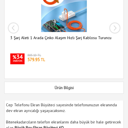
3 Şarj Aleti 1 Arada Çinko Alaşım Hızlı Şarj Kablosu Turuncu
Mu
34
885.10 TL
%
579.95
TL
indirim
i
Ürün Bilgisi
Cep Telefonu Ekran Büyüteci sayesinde telefonunuzun ekranında
dev ekran ayrıcalığı yaşayacaksınız.
Bitenekadarcıların telefon ekranlarını daha büyük bir hale getirecek
olan
Büyük Boy Ekran Büyüteci 6D