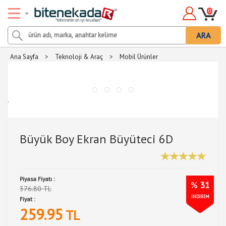
0
ARA
Ana Sayfa
>
Teknoloji & Araç
>
Mobil Ürünler
.
Büyük Boy Ekran Büyüteci 6D
Piyasa Fiyatı :
%
31
376.80 TL
İNDİRİM
Fiyat :
259.95
TL