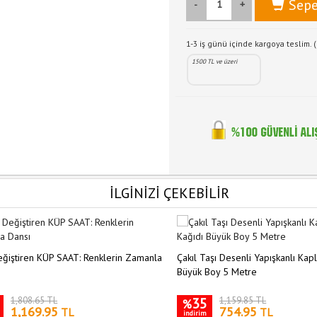
Sepe
-
+
1-3 iş günü içinde kargoya teslim. (
1500 TL ve üzeri
İLGİNİZİ ÇEKEBİLİR
ğiştiren KÜP SAAT: Renklerin Zamanla
Çakıl Taşı Desenli Yapışkanlı Kap
Büyük Boy 5 Metre
1,808.65 TL
35
1,159.85 TL
%
1,169.95
754.95
TL
TL
indirim