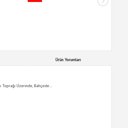
35
%
indirim
Ürün Yorumları
ı Toprağı Üzerinde, Bahçede...