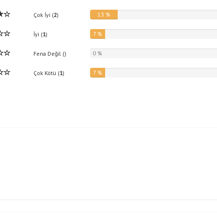
13 %
Çok İyi (
2
)
7 %
İyi (
1
)
0 %
Fena Değil (
)
7 %
Çok Kötü (
1
)