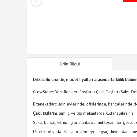
Ürün Bilgisi
Dikkat: Bu üründe, model fiyatları arasında farklılık bulun
GlowStone: Yeni Renkler: Fosforlu Çakıl Taşları (Saksı-
Bitenekadarcıların evlerinde, ofislerinde, bahçelerinde 
Çakıl taşları
nı, tüm iç ve dış mekanlarda kullanabilirsiniz.
Saksı, bahçe, vitrin... gibi alanlarda muhteşem bir görse
Üstelik pil yada ekstra beslemeye ihtiyaç duymadan sons