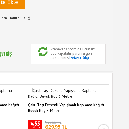
te Ekle
Resmi Tatiller Hariç)
Bitenekadar.com'da ücretsiz
iade yapabilir, paranızı geri
alabilirsiniz.
Detaylı Bilgi
lama Kağıdı
Çakıl Taşı Desenli Yapışkanlı Kaplama Kağıdı
Büyük Boy 3 Metre
Mavi Tuğ
3D Duvar
60 Cm
35
965.55 TL
%
629.95
TL
indirim