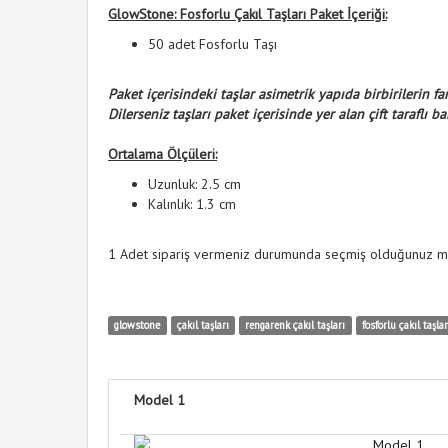
GlowStone: Fosforlu Çakıl Taşları Paket İçeriği:
50 adet Fosforlu Taşı
Paket içerisindeki taşlar asimetrik yapıda birbirilerin f
Dilerseniz taşları paket içerisinde yer alan çift taraflı ba
Ortalama Ölçüleri:
Uzunluk: 2.5 cm
Kalınlık: 1.3 cm
1 Adet sipariş vermeniz durumunda seçmiş olduğunuz 
glowstone
çakıl taşları
rengarenk çakıl taşları
fosforlu çakıl taşlar
Model 1