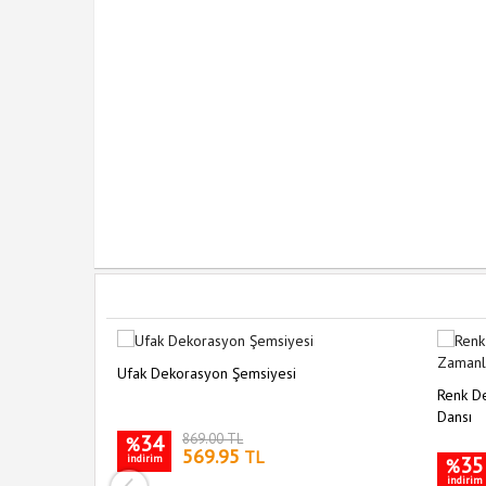
Ufak Dekorasyon Şemsiyesi
10lu (Ufak Boy)
Renk De
Dansı
34
869.00 TL
%
569.95
TL
indirim
35
%
indirim