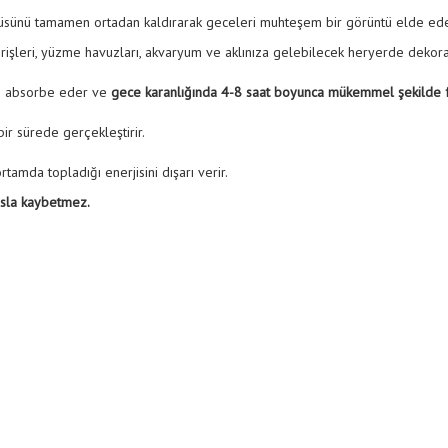
ntüsünü tamamen ortadan kaldırarak geceleri muhteşem bir görüntü elde edeb
girişleri, yüzme havuzları, akvaryum ve aklınıza gelebilecek heryerde dekora
arı absorbe eder ve
gece karanlığında 4-8 saat boyunca mükemmel şekilde fos
ir sürede gerçekleştirir.
tamda topladığı enerjisini dışarı verir.
asla kaybetmez.