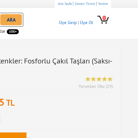
|
|
Ana Sayfa
Zaman Tüneli
Yardım
0
ARA
Üye Girişi
|
Üye Ol
tlar
1000+
nkler: Fosforlu Çakıl Taşları (Saksı-
Yorumları Oku (29)
5
TL