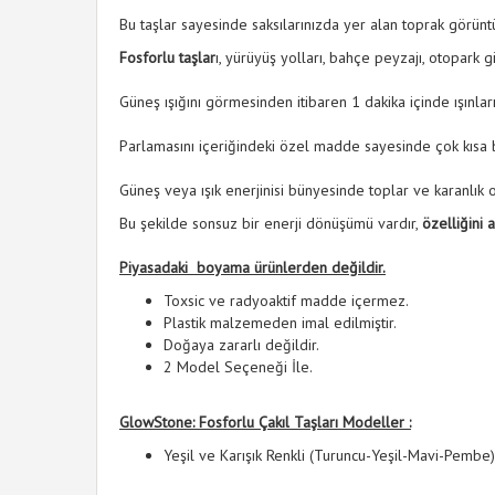
Bu taşlar sayesinde saksılarınızda yer alan toprak görü
Fosforlu taşlar
ı, yürüyüş yolları, bahçe peyzajı, otopark 
Güneş ışığını görmesinden itibaren 1 dakika içinde ışınl
Parlamasını içeriğindeki özel madde sayesinde çok kısa b
Güneş veya ışık enerjinisi bünyesinde toplar ve karanlık or
Bu şekilde sonsuz bir enerji dönüşümü vardır,
özelliğini 
Piyasadaki boyama ürünlerden değildir.
Toxsic ve radyoaktif madde içermez.
Plastik malzemeden imal edilmiştir.
Doğaya zararlı değildir.
2 Model Seçeneği İle.
GlowStone: Fosforlu Çakıl Taşları Modeller :
Yeşil ve Karışık Renkli (Turuncu-Yeşil-Mavi-Pembe)