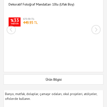
Dekoratif Fotoğraf Mandalları 10lu (Ufak Boy)
Re
33
675.90 TL
%
449.95
TL
indirim
i
Ürün Bilgisi
Banyo, mutfak, dolaplar, çamaşır odaları, okul projeleri, atölyeler,
ofislerde kullanın.