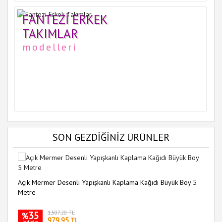
FANTEZI ERKEK
TAKIMLAR
modelleri
SON GEZDİĞİNİZ ÜRÜNLER
Açık Mermer Desenli Yapışkanlı Kaplama Kağıdı Büyük Boy 5
Metre
35
1,507.20 TL
%
979.95
TL