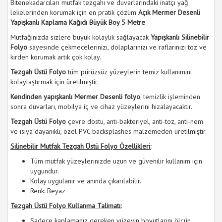
Bitenekadarcıları mutfak tezgahı ve duvarlarındaki inatçı yağ
lekelerinden korumak için en pratik çözüm
Açık Mermer Desenli
Yapışkanlı Kaplama Kağıdı Büyük Boy 5 Metre
Mutfağınızda sizlere büyük kolaylık sağlayacak
Yapışkanlı Silinebilir
Folyo
sayesinde çekmecelerinizi, dolaplarınızı ve raflarınızı toz ve
kirden korumak artık çok kolay.
Tezgah Üstü Folyo
tüm pürüzsüz yüzeylerin temiz kullanımını
kolaylaştırmak için üretilmiştir.
Kendinden yapışkanlı Mermer Desenli folyo
, temizlik işleminden
sonra duvarları, mobilya iç ve cihaz yüzeylerini hizalayacaktır.
Tezgah Üstü Folyo
çevre dostu, anti-bakteriyel, anti-toz, anti-nem
ve ısıya dayanıklı, özel PVC backsplashes malzemeden üretilmiştir.
Silinebilir Mutfak Tezgah Üstü Folyo Özellikleri:
Tüm mutfak yüzeylerinizde uzun ve güvenilir kullanım için
uygundur.
Kolay uygulanır ve anında çıkarılabilir.
Renk: Beyaz
Tezgah Üstü Folyo Kullanma Talimatı:
Sadece kaplamanız gereken yüzeyin boyutlarını ölçün,