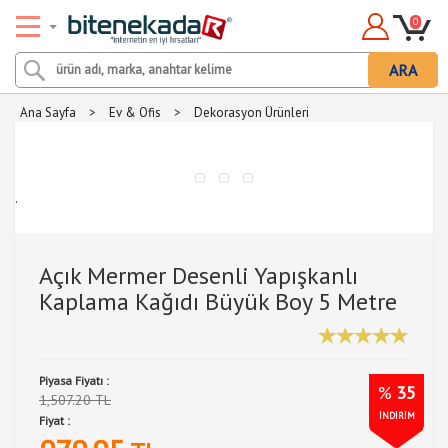
0
ARA
Ana Sayfa
>
Ev & Ofis
>
Dekorasyon Ürünleri
.
Açık Mermer Desenli Yapışkanlı
Kaplama Kağıdı Büyük Boy 5 Metre
Piyasa Fiyatı :
%
35
1,507.20 TL
İNDİRİM
Fiyat :