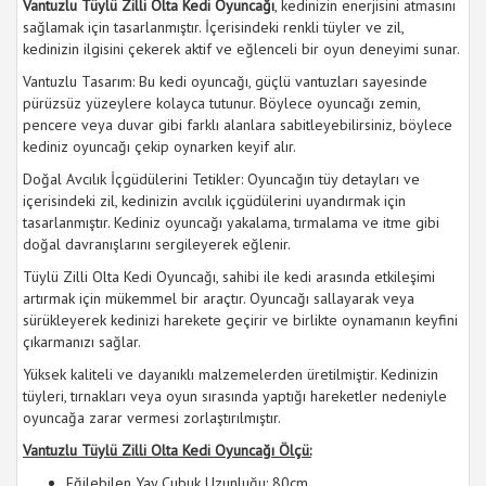
Vantuzlu Tüylü Zilli Olta Kedi Oyuncağı
, kedinizin enerjisini atmasını
sağlamak için tasarlanmıştır. İçerisindeki renkli tüyler ve zil,
kedinizin ilgisini çekerek aktif ve eğlenceli bir oyun deneyimi sunar.
Vantuzlu Tasarım: Bu kedi oyuncağı, güçlü vantuzları sayesinde
pürüzsüz yüzeylere kolayca tutunur. Böylece oyuncağı zemin,
pencere veya duvar gibi farklı alanlara sabitleyebilirsiniz, böylece
kediniz oyuncağı çekip oynarken keyif alır.
Doğal Avcılık İçgüdülerini Tetikler: Oyuncağın tüy detayları ve
içerisindeki zil, kedinizin avcılık içgüdülerini uyandırmak için
tasarlanmıştır. Kediniz oyuncağı yakalama, tırmalama ve itme gibi
doğal davranışlarını sergileyerek eğlenir.
Tüylü Zilli Olta Kedi Oyuncağı, sahibi ile kedi arasında etkileşimi
artırmak için mükemmel bir araçtır. Oyuncağı sallayarak veya
sürükleyerek kedinizi harekete geçirir ve birlikte oynamanın keyfini
çıkarmanızı sağlar.
Yüksek kaliteli ve dayanıklı malzemelerden üretilmiştir. Kedinizin
tüyleri, tırnakları veya oyun sırasında yaptığı hareketler nedeniyle
oyuncağa zarar vermesi zorlaştırılmıştır.
Vantuzlu Tüylü Zilli Olta Kedi Oyuncağı Ölçü:
Eğilebilen Yay Çubuk Uzunluğu: 80cm