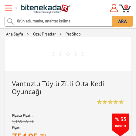
0
ARA
Ana Sayfa
>
Özel Fırsatlar
>
Pet Shop
.
Vantuzlu Tüylü Zilli Olta Kedi
Oyuncağı
Piyasa Fiyatı :
%
35
1,159.85 TL
İNDİRİM
Fiyat :