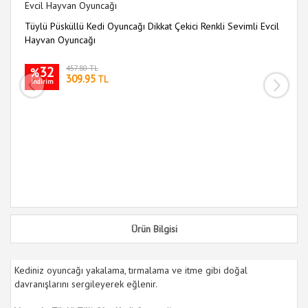
Tüylü Püsküllü Kedi Oyuncağı Dikkat Çekici Renkli Sevimli Evcil
9 
Hayvan Oyuncağı
Oy
32
457.80 TL
%
309.95
TL
indirim
i
Ürün Bilgisi
Kediniz oyuncağı yakalama, tırmalama ve itme gibi doğal
davranışlarını sergileyerek eğlenir.