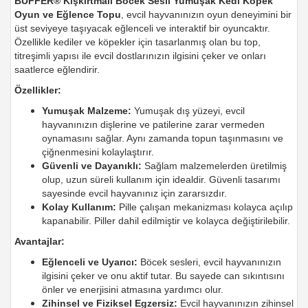
BUFFER® Kışkırtmalı Böcek Sesli Yumuşak Kedi Köpek
Oyun ve Eğlence Topu
, evcil hayvanınızın oyun deneyimini bir
üst seviyeye taşıyacak eğlenceli ve interaktif bir oyuncaktır.
Özellikle kediler ve köpekler için tasarlanmış olan bu top,
titreşimli yapısı ile evcil dostlarınızın ilgisini çeker ve onları
saatlerce eğlendirir.
Özellikler:
Yumuşak Malzeme:
Yumuşak dış yüzeyi, evcil
hayvanınızın dişlerine ve patilerine zarar vermeden
oynamasını sağlar. Aynı zamanda topun taşınmasını ve
çiğnenmesini kolaylaştırır.
Güvenli ve Dayanıklı:
Sağlam malzemelerden üretilmiş
olup, uzun süreli kullanım için idealdir. Güvenli tasarımı
sayesinde evcil hayvanınız için zararsızdır.
Kolay Kullanım:
Pille çalışan mekanizması kolayca açılıp
kapanabilir. Piller dahil edilmiştir ve kolayca değiştirilebilir.
Avantajlar:
Eğlenceli ve Uyarıcı:
Böcek sesleri, evcil hayvanınızın
ilgisini çeker ve onu aktif tutar. Bu sayede can sıkıntısını
önler ve enerjisini atmasına yardımcı olur.
Zihinsel ve Fiziksel Egzersiz:
Evcil hayvanınızın zihinsel