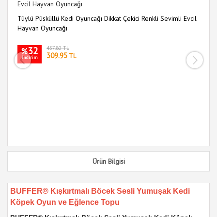
Tüylü Püsküllü Kedi Oyuncağı Dikkat Çekici Renkli Sevimli Evcil
9 
Hayvan Oyuncağı
Oy
32
457.80 TL
%
309.95
TL
indirim
i
Ürün Bilgisi
BUFFER® Kışkırtmalı Böcek Sesli Yumuşak Kedi
Köpek Oyun ve Eğlence Topu