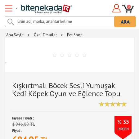
0
ARA
Ana Sayfa
>
Özel Fırsatlar
>
Pet Shop
.
Kışkırtmalı Böcek Sesli Yumuşak
Kedi Köpek Oyun ve Eğlence Topu
Piyasa Fiyatı :
%
35
1,046.00 TL
İNDİRİM
Fiyat :