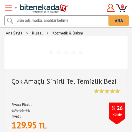
0
ARA
Ana Sayfa
>
Kişisel
>
Kozmetik & Bakım
.
Çok Amaçlı Sihirli Tel Temizlik Bezi
Piyasa Fiyatı :
%
26
176.65 TL
İNDİRİM
Fiyat :
129.95
TL