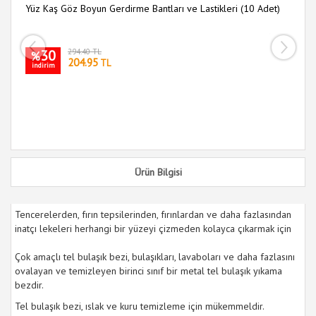
e
Yüz Kaş Göz Boyun Gerdirme Bantları ve Lastikleri (10 Adet)
30
294.40 TL
i
%
204.95
TL
indirim
Ürün Bilgisi
Tencerelerden, fırın tepsilerinden, fırınlardan ve daha fazlasından
inatçı lekeleri herhangi bir yüzeyi çizmeden kolayca çıkarmak için
Çok amaçlı tel bulaşık bezi, bulaşıkları, lavaboları ve daha fazlasını
ovalayan ve temizleyen birinci sınıf bir metal tel bulaşık yıkama
bezdir.
Tel bulaşık bezi, ıslak ve kuru temizleme için mükemmeldir.