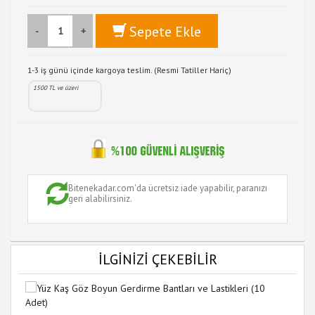
Sepete Ekle
-
+
1-3 iş günü içinde kargoya teslim. (Resmi Tatiller Hariç)
1500 TL ve üzeri
Bitenekadar.com'da ücretsiz iade yapabilir, paranızı
geri alabilirsiniz.
İLGİNİZİ ÇEKEBİLİR
12