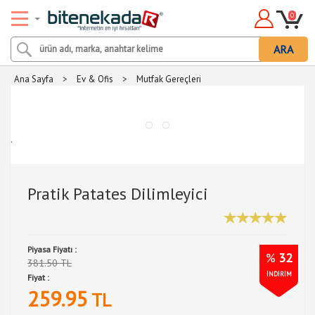
0
ARA
Ana Sayfa
>
Ev & Ofis
>
Mutfak Gereçleri
.
Pratik Patates Dilimleyici
Piyasa Fiyatı :
%
32
381.50 TL
İNDİRİM
Fiyat :
259.95
TL