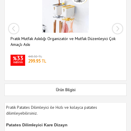
Pratik Mutfak Askılığı Organizatör ve Mutfak Düzenleyici Çok
Mu
Amaçlı Askı
33
445.50 TL
%
299.95
TL
indirim
i
Ürün Bilgisi
Pratik Patates Dilimleyici ile Hızlı ve kolayca patates
dilimleyebilirsiniz.
Patates Dilimleyici Kare Dizayn