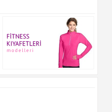
FITNESS
KIYAFETLERI
modelleri