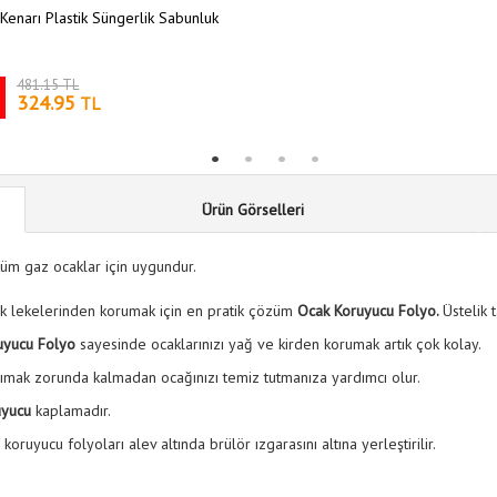
Kenarı Plastik Süngerlik Sabunluk
481.15 TL
324.95
TL
Ürün Görselleri
tüm gaz ocaklar için uygundur.
ek lekelerinden korumak için en pratik çözüm
Ocak Koruyucu Folyo.
Üstelik 
uyucu Folyo
sayesinde ocaklarınızı yağ ve kirden korumak artık çok kolay.
zımak zorunda kalmadan ocağınızı temiz tutmanıza yardımcı olur.
uyucu
kaplamadır.
oruyucu folyoları alev altında brülör ızgarasını altına yerleştirilir.