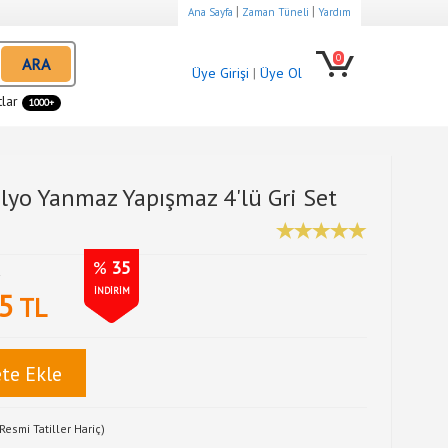
|
|
Ana Sayfa
Zaman Tüneli
Yardım
0
ARA
Üye Girişi
|
Üye Ol
tlar
1000+
yo Yanmaz Yapışmaz 4'lü Gri Set
%
35
L
İNDİRİM
5
TL
te Ekle
Resmi Tatiller Hariç)