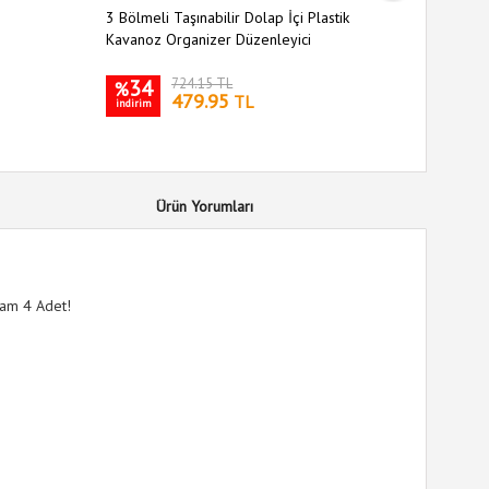
3 Bölmeli Taşınabilir Dolap İçi Plastik
Oynar Baş
Kavanoz Organizer Düzenleyici
34
724.15 TL
26
%
%
479.95
TL
indirim
indirim
Ürün Yorumları
tam 4 Adet!