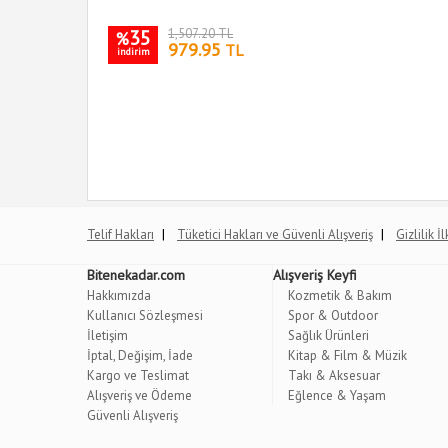
35
1,507.20 TL
%
979.95
TL
indirim
|
|
Telif Hakları
Tüketici Hakları ve Güvenli Alışveriş
Gizlilik İ
Bitenekadar.com
Alışveriş Keyfi
Hakkımızda
Kozmetik & Bakım
Kullanıcı Sözleşmesi
Spor & Outdoor
İletişim
Sağlık Ürünleri
İptal, Değişim, İade
Kitap & Film & Müzik
Kargo ve Teslimat
Takı & Aksesuar
Alışveriş ve Ödeme
Eğlence & Yaşam
Güvenli Alışveriş