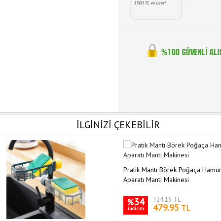
1500 TL ve üzeri
İLGİNİZİ ÇEKEBİLİR
Pratik Mantı Börek Poğaça Hamu
Aparatı Mantı Makinesi
34
724.15 TL
%
479.95
TL
indirim