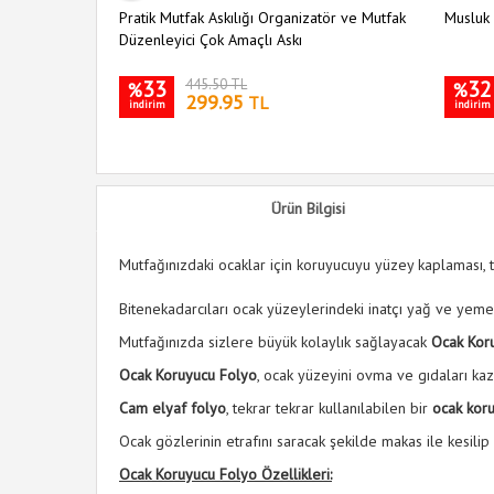
Pratik Mutfak Askılığı Organizatör ve Mutfak
Musluk 
Düzenleyici Çok Amaçlı Askı
33
445.50 TL
32
%
%
299.95
TL
indirim
indirim
Ürün Bilgisi
Mutfağınızdaki ocaklar için koruyucuyu yüzey kaplaması, 
Bitenekadarcıları ocak yüzeylerindeki inatçı yağ ve yem
Mutfağınızda sizlere büyük kolaylık sağlayacak
Ocak Kor
Ocak Koruyucu Folyo
, ocak yüzeyini ovma ve gıdaları ka
Cam elyaf folyo
, tekrar tekrar kullanılabilen bir
ocak kor
Ocak gözlerinin etrafını saracak şekilde makas ile kesilip k
Ocak Koruyucu Folyo Özellikleri: