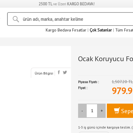
2500 TL
ve Üzeri
KARGO BEDAVA!
Kargo Bedava Fırsatlar
|
Çok Satanlar
|
Tüm Fırsa
Ocak Koruyucu Fol
Ürün Bilgisi
1,507.20 T
Piyasa Fiyatı :
979.9
Fiyat :
Sepe
-
+
1-3 iş günü içinde kargoya teslim. (