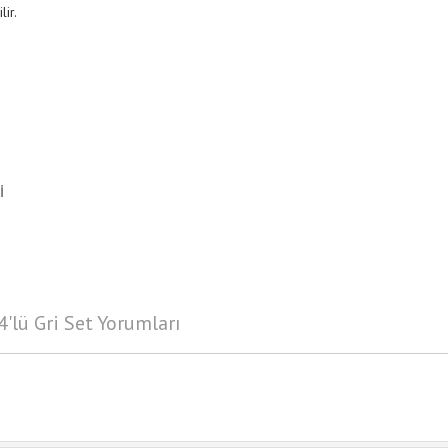
ir.
İ
'lü Gri Set Yorumları