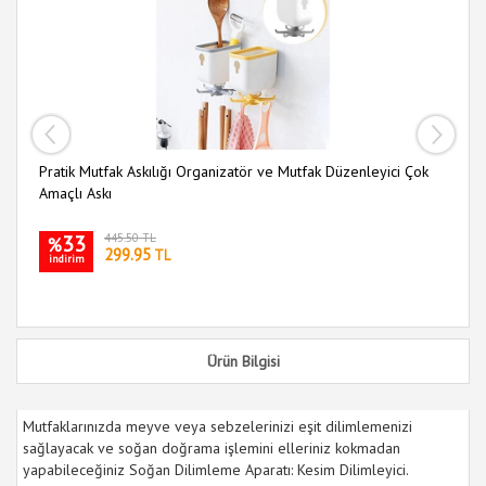
Pratik Mutfak Askılığı Organizatör ve Mutfak Düzenleyici Çok
Mu
Amaçlı Askı
33
445.50 TL
%
299.95
TL
indirim
i
Ürün Bilgisi
Mutfaklarınızda meyve veya sebzelerinizi eşit dilimlemenizi
sağlayacak ve soğan doğrama işlemini elleriniz kokmadan
yapabileceğiniz Soğan Dilimleme Aparatı: Kesim Dilimleyici.