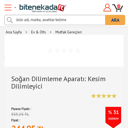
0
ARA
Ana Sayfa
>
Ev & Ofis
>
Mutfak Gereçleri
.
Soğan Dilimleme Aparatı: Kesim
Dilimleyici
Piyasa Fiyatı :
%
31
353.25 TL
İNDİRİM
Fiyat :