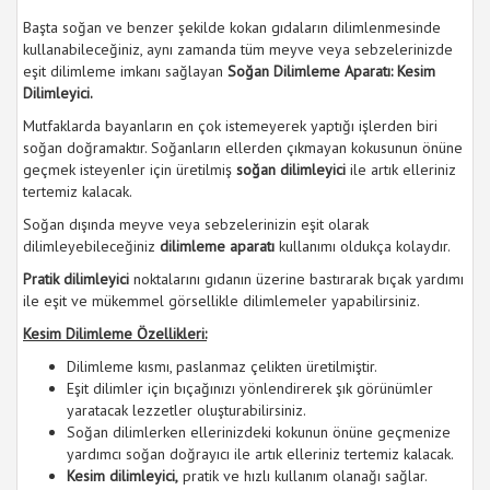
Başta soğan ve benzer şekilde kokan gıdaların dilimlenmesinde
kullanabileceğiniz, aynı zamanda tüm meyve veya sebzelerinizde
eşit dilimleme imkanı sağlayan
Soğan Dilimleme Aparatı: Kesim
Dilimleyici.
Mutfaklarda bayanların en çok istemeyerek yaptığı işlerden biri
soğan doğramaktır. Soğanların ellerden çıkmayan kokusunun önüne
geçmek isteyenler için üretilmiş
soğan dilimleyici
ile artık elleriniz
tertemiz kalacak.
Soğan dışında meyve veya sebzelerinizin eşit olarak
dilimleyebileceğiniz
dilimleme aparatı
kullanımı oldukça kolaydır.
Pratik dilimleyici
noktalarını gıdanın üzerine bastırarak bıçak yardımı
ile eşit ve mükemmel görsellikle dilimlemeler yapabilirsiniz.
Kesim Dilimleme Özellikleri:
Dilimleme kısmı, paslanmaz çelikten üretilmiştir.
Eşit dilimler için bıçağınızı yönlendirerek şık görünümler
yaratacak lezzetler oluşturabilirsiniz.
Soğan dilimlerken ellerinizdeki kokunun önüne geçmenize
yardımcı soğan doğrayıcı ile artık elleriniz tertemiz kalacak.
Kesim dilimleyici,
pratik ve hızlı kullanım olanağı sağlar.