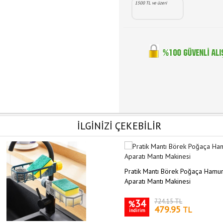
1500 TL ve üzeri
İLGİNİZİ ÇEKEBİLİR
Pratik Mantı Börek Poğaça Hamu
Aparatı Mantı Makinesi
34
724.15 TL
%
479.95
TL
indirim