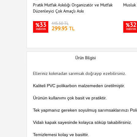
Pratik Mutfak Askılığı Organizatör ve Mutfak
Musluk 
Düzenleyici Çok Amaçlı Askı
33
445.50 TL
32
%
%
299.95
TL
indirim
indirim
Ürün Bilgisi
Elleriniz kokmadan sarımsak doğrayıp ezebilirsiniz.
Kaliteli PVC polikarbon malzemeden üretilmiştir.
Ürünün kullanımı çok basit ve pratiktir.
Tek yapmanız gereken soyulmuş sarımsaklarınızı Poli
Vidalı kapak sayesinde kolayca söküp takabilirsiniz.
Temizlemesi kolay ve basittir.