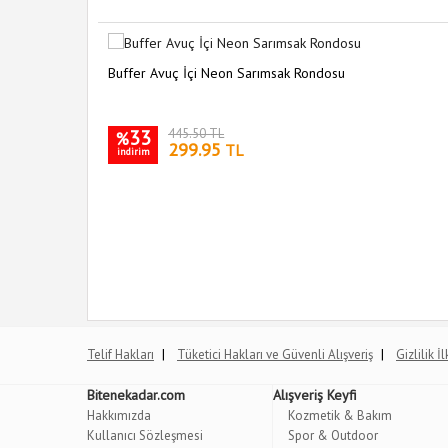
Buffer Avuç İçi Neon Sarımsak Rondosu
33
445.50 TL
%
299.95
TL
indirim
|
|
Telif Hakları
Tüketici Hakları ve Güvenli Alışveriş
Gizlilik İ
Bitenekadar.com
Alışveriş Keyfi
Hakkımızda
Kozmetik & Bakım
Kullanıcı Sözleşmesi
Spor & Outdoor