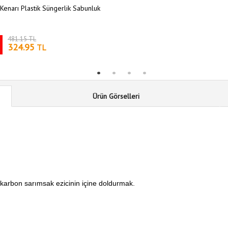
Kenarı Plastik Süngerlik Sabunluk
481.15 TL
324.95
TL
Ürün Görselleri
karbon sarımsak ezicinin içine doldurmak.