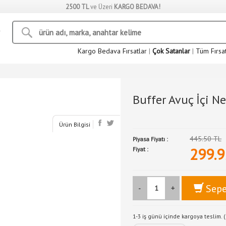
2500 TL
ve Üzeri
KARGO BEDAVA!
Kargo Bedava Fırsatlar
|
Çok Satanlar
|
Tüm Fırsa
Buffer Avuç İçi 
Ürün Bilgisi
445.50 TL
Piyasa Fiyatı :
299.9
Fiyat :
Sepe
-
+
1-3 iş günü içinde kargoya teslim. (