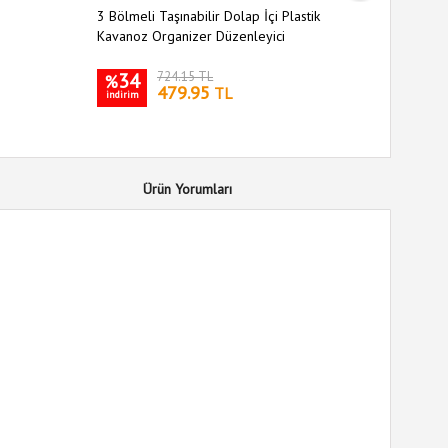
3 Bölmeli Taşınabilir Dolap İçi Plastik
Oynar Baş
Kavanoz Organizer Düzenleyici
34
724.15 TL
26
%
%
479.95
TL
indirim
indirim
Ürün Yorumları