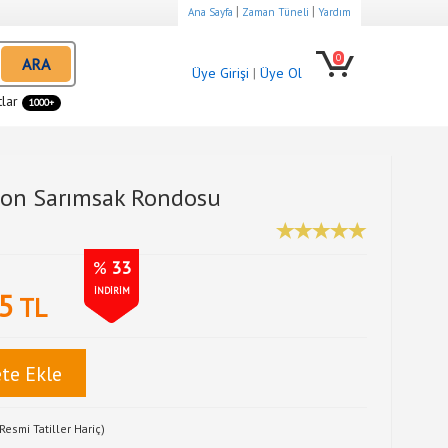
|
|
Ana Sayfa
Zaman Tüneli
Yardım
0
ARA
Üye Girişi
|
Üye Ol
tlar
1000+
Neon Sarımsak Rondosu
%
33
İNDİRİM
5
TL
te Ekle
Resmi Tatiller Hariç)