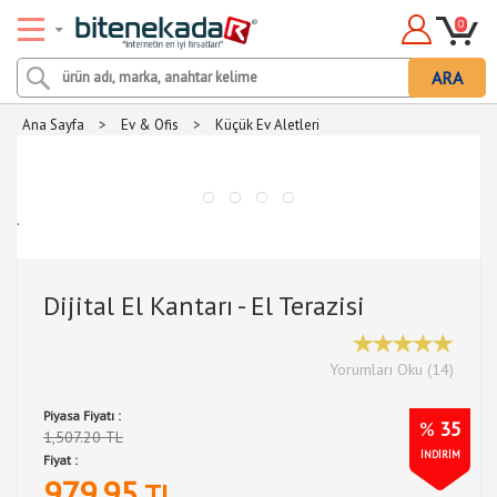
0
ARA
Ana Sayfa
>
Ev & Ofis
>
Küçük Ev Aletleri
.
Dijital El Kantarı - El Terazisi
Yorumları Oku (14)
Piyasa Fiyatı :
%
35
1,507.20 TL
İNDİRİM
Fiyat :
979.95
TL