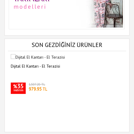
modelleri
SON GEZDİĞİNİZ ÜRÜNLER
Dijital El Kantarı - El Terazisi
35
1,507.20 TL
%
979.95
TL
indirim