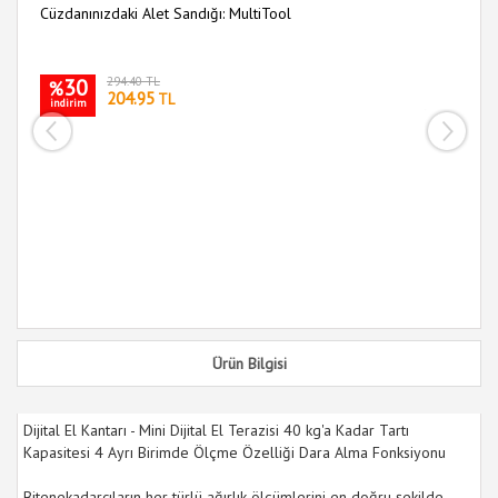
Cüzdanınızdaki Alet Sandığı: MultiTool
Ma
30
294.40 TL
%
204.95
TL
indirim
i
Ürün Bilgisi
Dijital El Kantarı - Mini Dijital El Terazisi 40 kg'a Kadar Tartı
Kapasitesi 4 Ayrı Birimde Ölçme Özelliği Dara Alma Fonksiyonu
Bitenekadarcıların her türlü ağırlık ölçümlerini en doğru şekilde