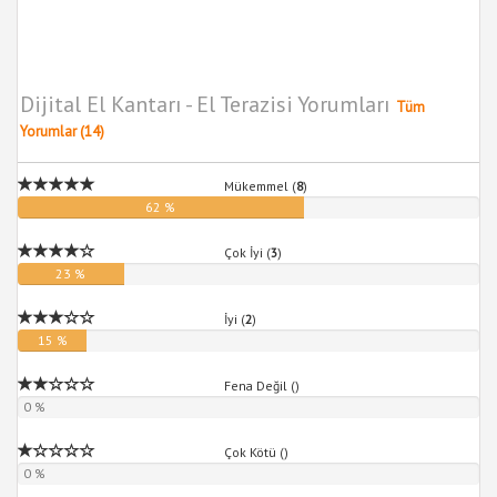
Dijital El Kantarı - El Terazisi Yorumları
Tüm
Yorumlar (14)
Mükemmel (
8
)
62 %
Çok İyi (
3
)
23 %
İyi (
2
)
15 %
Fena Değil (
)
0 %
Çok Kötü (
)
0 %