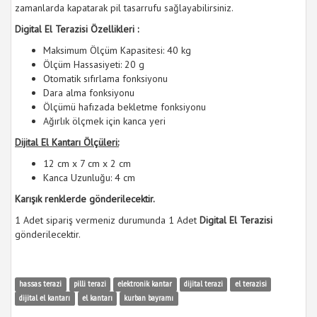
zamanlarda kapatarak pil tasarrufu sağlayabilirsiniz.
Digital El Terazisi Özellikleri :
Maksimum Ölçüm Kapasitesi: 40 kg
Ölçüm Hassasiyeti: 20 g
Otomatik sıfırlama fonksiyonu
Dara alma fonksiyonu
Ölçümü hafızada bekletme fonksiyonu
Ağırlık ölçmek için kanca yeri
Dijital El Kantarı Ölçüleri:
12 cm x 7 cm x 2 cm
Kanca Uzunluğu: 4 cm
Karışık renklerde gönderilecektir.
1 Adet sipariş vermeniz durumunda 1 Adet
Digital El Terazisi
gönderilecektir.
hassas terazi
pilli terazi
elektronik kantar
dijital terazi
el terazisi
dijital el kantarı
el kantarı
kurban bayramı