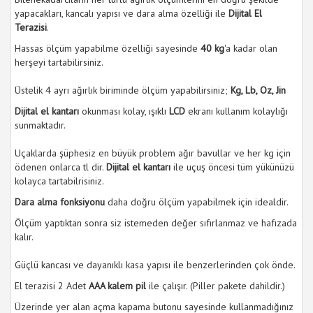
yapacakları, kancalı yapısı ve dara alma özelliği ile
Dijital El
Terazisi
.
Hassas ölçüm yapabilme özelliği sayesinde
40 kg
'a kadar olan
herşeyi tartabilirsiniz.
Üstelik 4 ayrı ağırlık biriminde ölçüm yapabilirsiniz;
Kg, Lb, Oz, Jin
Dijital el kantarı
okunması kolay, ışıklı
LCD
ekranı kullanım kolaylığı
sunmaktadır.
Uçaklarda şüphesiz en büyük problem ağır bavullar ve her kg için
ödenen onlarca tl dir.
Dijital el kantarı
ile uçuş öncesi tüm yükünüzü
kolayca tartabilrisiniz.
Dara alma fonksiyonu
daha doğru ölçüm yapabilmek için idealdir.
Ölçüm yaptıktan sonra siz istemeden değer sıfırlanmaz ve hafızada
kalır.
Güçlü kancası ve dayanıklı kasa yapısı ile benzerlerinden çok önde.
El terazisi 2 Adet
AAA kalem pil
ile çalışır. (Piller pakete dahildir.)
Üzerinde yer alan açma kapama butonu sayesinde kullanmadığınız