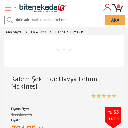
0
ARA
Ana Sayfa
>
Ev & Ofis
>
Bahçe & Hırdavat
.
Kalem Şeklinde Havya Lehim
Makinesi
Piyasa Fiyatı :
%
35
1,082.50 TL
İNDİRİM
Fiyat :