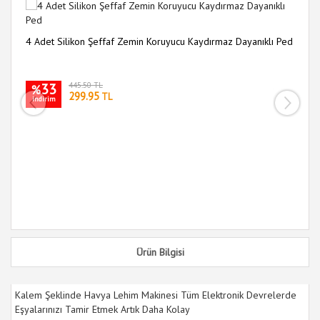
4 Adet Silikon Şeffaf Zemin Koruyucu Kaydırmaz Dayanıklı Ped
Me
Fo
33
445.50 TL
%
299.95
TL
indirim
i
Ürün Bilgisi
Kalem Şeklinde Havya Lehim Makinesi Tüm Elektronik Devrelerde
Eşyalarınızı Tamir Etmek Artık Daha Kolay