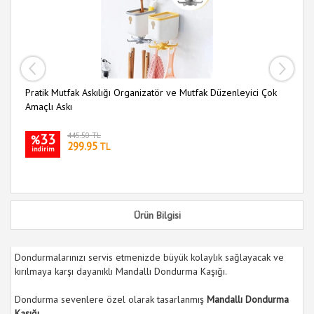
Pratik Mutfak Askılığı Organizatör ve Mutfak Düzenleyici Çok
Mu
Amaçlı Askı
33
445.50 TL
%
299.95
TL
indirim
i
Ürün Bilgisi
Dondurmalarınızı servis etmenizde büyük kolaylık sağlayacak ve
kırılmaya karşı dayanıklı Mandallı Dondurma Kaşığı.
Dondurma sevenlere özel olarak tasarlanmış
Mandallı Dondurma
Kaşığı.