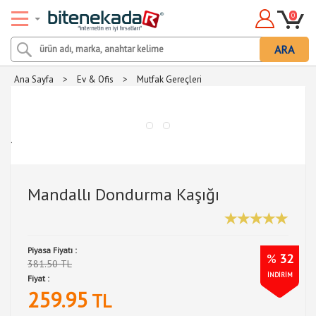
0
ARA
Ana Sayfa
>
Ev & Ofis
>
Mutfak Gereçleri
.
Mandallı Dondurma Kaşığı
Piyasa Fiyatı :
%
32
381.50 TL
İNDİRİM
Fiyat :
259.95
TL