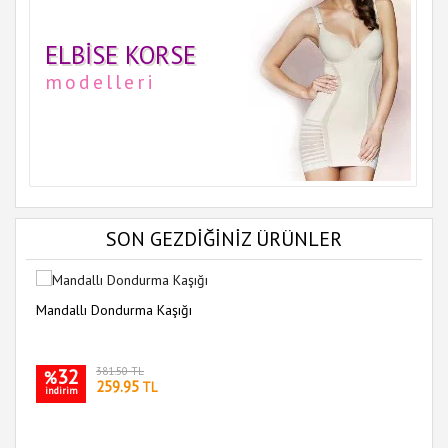
ELBISE KORSE
modelleri
SON GEZDİĞİNİZ ÜRÜNLER
Mandallı Dondurma Kaşığı
32
381.50 TL
%
259.95
TL
indirim