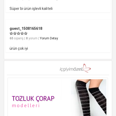
Süper bi ürün işlevli kaliteli
guest_1508165618
65
sipariş |
8
yorum |
Yorum Detay
ürün çok iyi
TOZLUK ÇORAP
modelleri