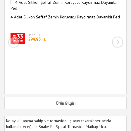
4 Adet Silikon Şeffaf Zemin Koruyucu Kaydırmaz Dayanıklı Ped
Me
Fo
33
445.50 TL
%
299.95
TL
indirim
i
Ürün Bilgisi
Kolay kullanıma sahip ve tornavida uçlarını takarak her açıda
kullanabileceğiniz Snake Bit Spiral Tornavida Matkap Ucu.