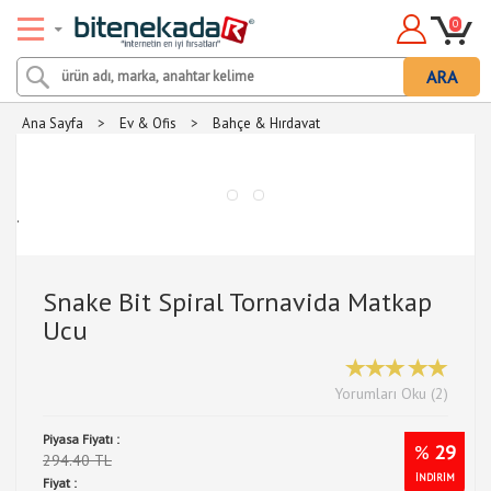
0
ARA
Ana Sayfa
>
Ev & Ofis
>
Bahçe & Hırdavat
.
Snake Bit Spiral Tornavida Matkap
Ucu
Yorumları Oku (2)
Piyasa Fiyatı :
%
29
294.40 TL
İNDİRİM
Fiyat :