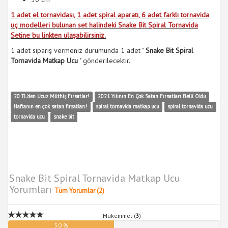
1 adet el tornavidası, 1 adet spiral aparatı, 6 adet farklı tornavida
uç modelleri bulunan set halindeki Snake Bit Spiral Tornavida
Setine bu linkten ulaşabilirsiniz.
1 adet sipariş vermeniz durumunda 1 adet "
Snake Bit Spiral
Tornavida Matkap Ucu
" gönderilecektir.
20 TL'den Ucuz Müthiş Fırsatlar!
2021 Yılının En Çok Satan Fırsatları Belli Oldu
Haftanın en çok satan fırsatları!
spiral tornavida matkap ucu
spiral tornavida ucu
tornavida ucu
snake bit
Snake Bit Spiral Tornavida Matkap Ucu
Yorumları
Tüm Yorumlar (2)
Mükemmel (
3
)
50 %