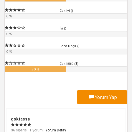
Çok İyi (
)
0 %
İyi (
)
0 %
Fena Değil (
)
0 %
Çok Kötü (
3
)
50 %
Yorum Yap
goktasse
36
sipariş |
1
yorum |
Yorum Detay