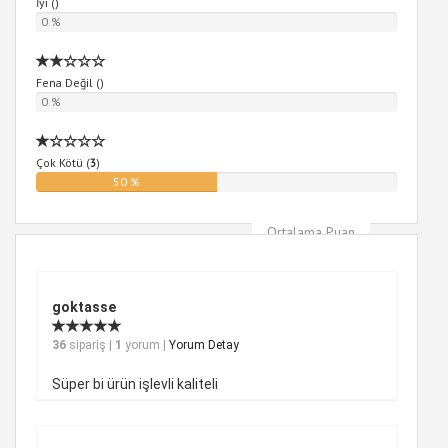
İyi (
)
0 %
Fena Değil (
)
0 %
Çok Kötü (
3
)
50 %
Ortalama Puan
3
goktasse
36
sipariş |
1
yorum |
Yorum Detay
Süper bi ürün işlevli kaliteli