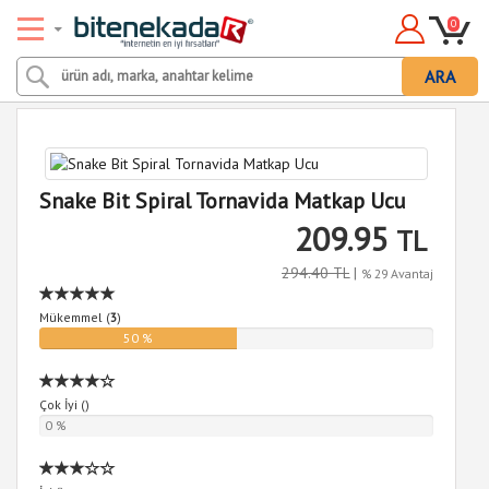
0
ARA
Snake Bit Spiral Tornavida Matkap Ucu
209.95
TL
294.40 TL
|
% 29 Avantaj
Mükemmel (
3
)
50 %
Çok İyi (
)
0 %