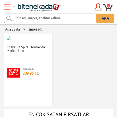
0
ARA
Ana Sayfa
>
snake bit
Snake Bit Spiral Tornavida
Matkap Ucu
29
294.40 TL
%
209.95
TL
indirim
EN ÇOK SATAN FIRSATLAR