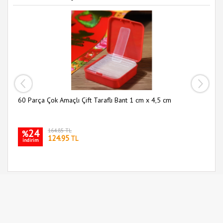
60 Parça Çok Amaçlı Çift Taraflı Bant 1 cm x 4,5 cm
Sl
24
164.85 TL
%
124.95
TL
indirim
i