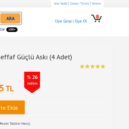
|
|
Ana Sayfa
Zaman Tüneli
Yardım
0
ARA
Üye Girişi
|
Üye Ol
tlar
1000+
Şeffaf Güçlü Askı (4 Adet)
%
26
İNDİRİM
5
TL
te Ekle
Resmi Tatiller Hariç)