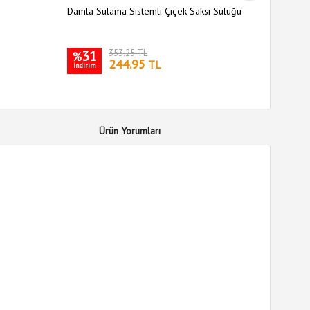
Damla Sulama Sistemli Çiçek Saksı Suluğu
31
353.25 TL
%
244.95
TL
indirim
Ürün Yorumları