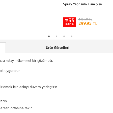
Sprey Yağdanlık Cam Şişe
33
445.50 TL
%
299.95
TL
indirim
Ürün Görselleri
lması kolay mükemmel bir çözümdür.
 çok uygundur
rlemek için askıyı duvara yerleştirin.
arın.
aretin ortasına takın.