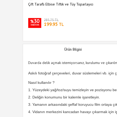
her Standı
Çift Taraflı Elbise Tiftik ve Tüy Toparlayıcı
30
285.75 TL
%
199.95
TL
indirim
Ürün Bilgisi
Duvarda delik açmak istemiyorsanız, kurulumu ve çıkarı
Askılı fotoğraf çerçeveleri, duvar süslemeleri vb. için
Nasıl kullanılır ?
1. Yüzeydeki yağ/toz/suyu temizleyin ve pozisyonu beli
2. Deliğin konumunu bir kalemle işaretleyin.
3. Yamanın arkasındaki şeffaf koruyucu film ortaya çık
4. Vidanın merkezini kancadan havayı çıkarmak için iş