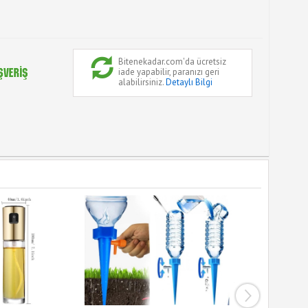
Bitenekadar.com'da ücretsiz
iade yapabilir, paranızı geri
alabilirsiniz.
Detaylı Bilgi
Siyah Gey
32
%
indirim