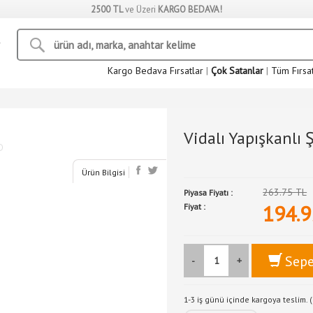
2500 TL
ve Üzeri
KARGO BEDAVA!
Kargo Bedava Fırsatlar
|
Çok Satanlar
|
Tüm Fırsa
Vidalı Yapışkanlı 
Ürün Bilgisi
263.75 TL
Piyasa Fiyatı :
194.9
Fiyat :
Sepe
-
+
1-3 iş günü içinde kargoya teslim. (