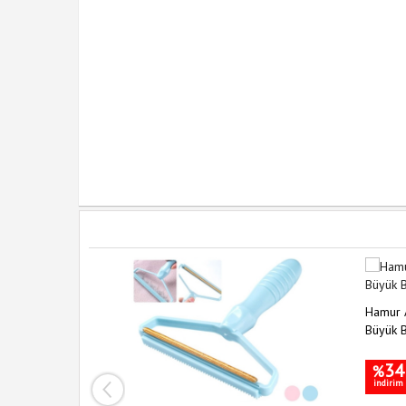
Hamur A
Büyük 
34
%
indirim