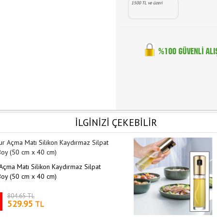
1500 TL ve üzeri
İLGİNİZİ ÇEKEBİLİR
çma Matı Silikon Kaydırmaz Silpat
Boy (50 cm x 40 cm)
804.65 TL
529.95
TL