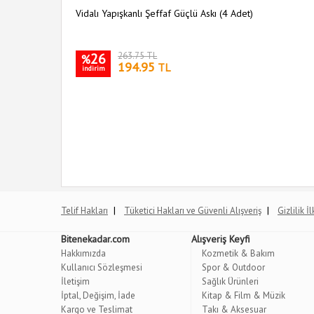
Vidalı Yapışkanlı Şeffaf Güçlü Askı (4 Adet)
26
263.75 TL
%
194.95
TL
indirim
|
|
Telif Hakları
Tüketici Hakları ve Güvenli Alışveriş
Gizlilik İ
Bitenekadar.com
Alışveriş Keyfi
Hakkımızda
Kozmetik & Bakım
Kullanıcı Sözleşmesi
Spor & Outdoor
İletişim
Sağlık Ürünleri
İptal, Değişim, İade
Kitap & Film & Müzik
Kargo ve Teslimat
Takı & Aksesuar