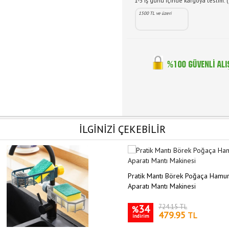
1-3 iş günü içinde kargoya teslim. (
1500 TL ve üzeri
İLGİNİZİ ÇEKEBİLİR
Pratik Mantı Börek Poğaça Hamu
Aparatı Mantı Makinesi
34
724.15 TL
%
479.95
TL
indirim