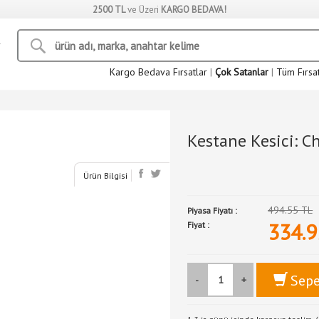
2500 TL
ve Üzeri
KARGO BEDAVA!
Kargo Bedava Fırsatlar
|
Çok Satanlar
|
Tüm Fırsa
Kestane Kesici: C
Ürün Bilgisi
494.55 TL
Piyasa Fiyatı :
334.9
Fiyat :
Sepe
-
+