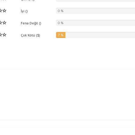
0 %
İyi (
)
0 %
Fena Değil (
)
7 %
Çok Kötü (
1
)