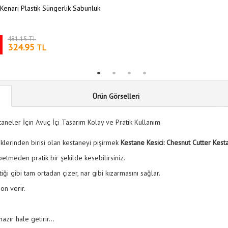
Kenarı Plastik Süngerlik Sabunluk
481.15 TL
324.95
TL
Ürün Görselleri
taneler İçin Avuç İçi Tasarım Kolay ve Pratik Kullanım
klerinden birisi olan kestaneyi pişirmek
Kestane Kesici: Chesnut Cutter Kesta
betmeden pratik bir şekilde kesebilirsiniz.
ği gibi tam ortadan çizer, nar gibi kızarmasını sağlar.
on verir.
ır hale getirir...