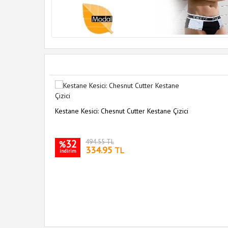
Kestane Kesici: Chesnut Cutter Kestane Çizici
32
494.55 TL
%
334.95
TL
indirim