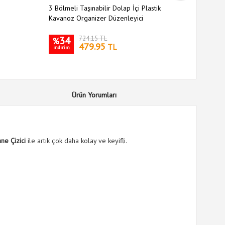
3 Bölmeli Taşınabilir Dolap İçi Plastik
Oynar Baş
Kavanoz Organizer Düzenleyici
34
724.15 TL
26
%
%
479.95
TL
indirim
indirim
Ürün Yorumları
ne Çizici
ile artık çok daha kolay ve keyifli.