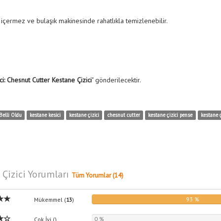
içermez ve bulaşık makinesinde rahatlıkla temizlenebilir.
i: Chesnut Cutter Kestane Çizici
" gönderilecektir.
Belli Oldu
kestane kesici
kestane çizici
chesnut cutter
kestane çizici pense
kestane 
 Çizici Yorumları
Tüm Yorumlar (14)
93 %
Mükemmel (
13
)
0 %
Çok İyi (
)