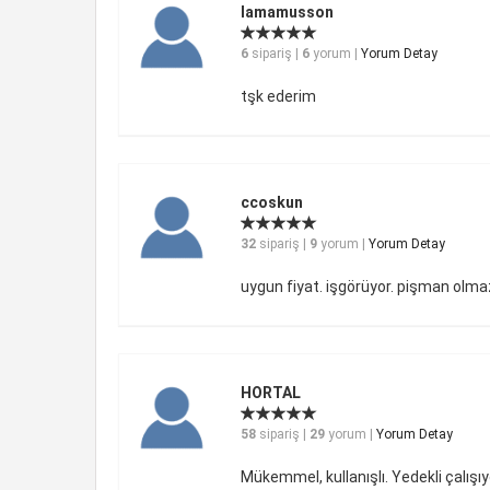
lamamusson
6
sipariş |
6
yorum |
Yorum Detay
tşk ederim
ccoskun
32
sipariş |
9
yorum |
Yorum Detay
uygun fiyat. işgörüyor. pişman olma
HORTAL
58
sipariş |
29
yorum |
Yorum Detay
Mükemmel, kullanışlı. Yedekli çalışı