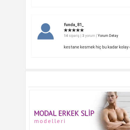
funda_81_
14
sipariş |
3
yorum |
Yorum Detay
kestane kesmek hiç bu kadar kolay 
MODAL ERKEK SLIP
modelleri