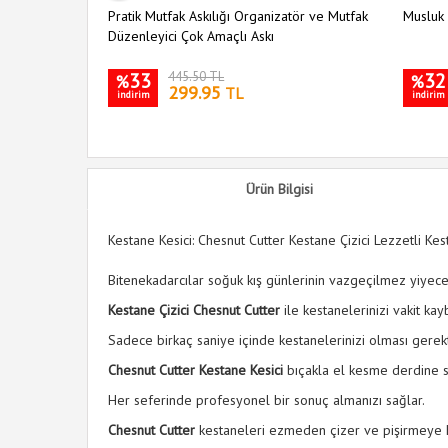
Pratik Mutfak Askılığı Organizatör ve Mutfak
Musluk 
Düzenleyici Çok Amaçlı Askı
33
445.50 TL
32
%
%
299.95
TL
indirim
indirim
Ürün Bilgisi
Kestane Kesici: Chesnut Cutter Kestane Çizici Lezzetli Kes
Bitenekadarcılar soğuk kış günlerinin vazgeçilmez yiyece
Kestane Çizici Chesnut Cutter
ile kestanelerinizi vakit kay
Sadece birkaç saniye içinde kestanelerinizi olması gerekti
Chesnut Cutter Kestane Kesici
bıçakla el kesme derdine s
Her seferinde profesyonel bir sonuç almanızı sağlar.
Chesnut Cutter
kestaneleri ezmeden çizer ve pişirmeye haz