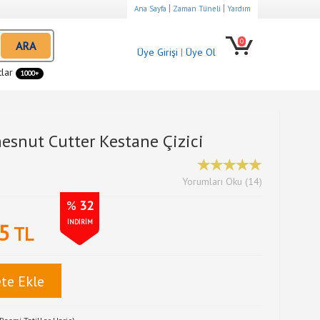
|
|
Ana Sayfa
Zaman Tüneli
Yardım
0
ARA
Üye Girişi
|
Üye Ol
tlar
1000+
hesnut Cutter Kestane Çizici
Yorumları Oku (14)
%
32
İNDİRİM
5
TL
te Ekle