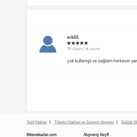
srk55
71
sipariş |
6
yorum
çok kullanışlı ve sağlam herkesin y
|
|
Telif Hakları
Tüketici Hakları ve Güvenli Alışveriş
Gizlilik İ
Bitenekadar.com
Alışveriş Keyfi