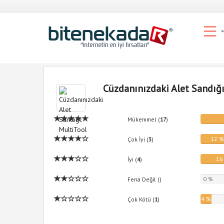
Cüzdanınızdaki Alet Sandığı
Mükemmel (
17
)
12 
Çok İyi (
3
)
16
İyi (
4
)
0 %
Fena Değil (
)
4 %
Çok Kötü (
1
)