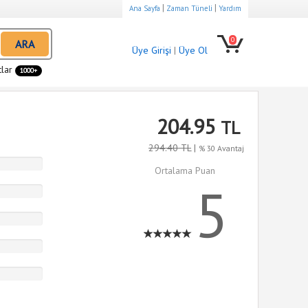
|
|
Ana Sayfa
Zaman Tüneli
Yardım
0
ARA
Üye Girişi
|
Üye Ol
tlar
1000+
204.95
TL
294.40 TL
|
% 30 Avantaj
Ortalama Puan
5