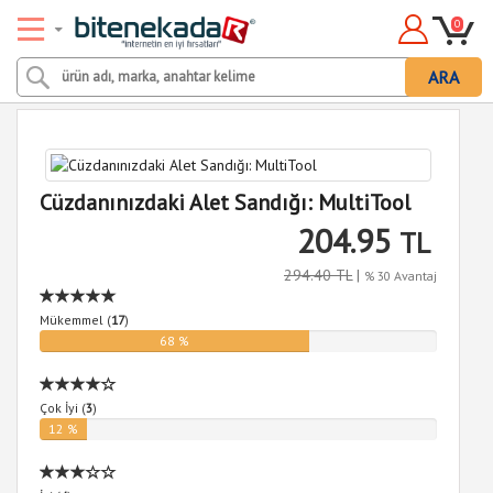
0
ARA
Cüzdanınızdaki Alet Sandığı: MultiTool
204.95
TL
294.40 TL
|
% 30 Avantaj
Mükemmel (
17
)
68 %
Çok İyi (
3
)
12 %