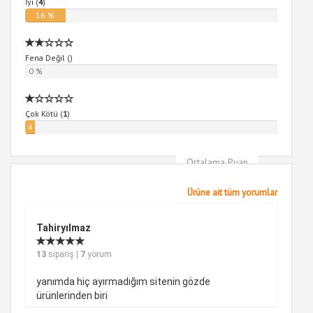
İyi (
4
)
16 %
Fena Değil (
)
0 %
Çok Kötü (
1
)
4
%
Ortalama Puan
5
Ürüne ait tüm yorumlar
Tahiryılmaz
13
sipariş |
7
yorum
yanımda hiç ayırmadığım sitenin gözde
ürünlerinden biri