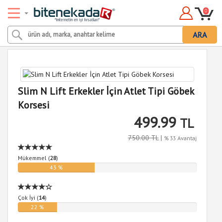
0
ARA
Slim N Lift Erkekler İçin Atlet Tipi Göbek
Korsesi
499.99
TL
750.00 TL
|
% 33 Avantaj
Mükemmel (
28
)
43 %
Çok İyi (
14
)
22 %