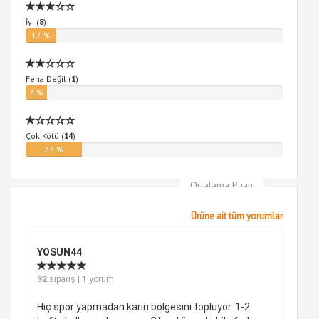
İyi (
8
)
12 %
Fena Değil (
1
)
2 %
Çok Kötü (
14
)
22 %
Ortalama Puan
4
Ürüne ait tüm yorumlar
YOSUN44
32
sipariş |
1
yorum
Hiç spor yapmadan karın bölgesini topluyor. 1-2