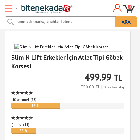
0
ARA
Slim N Lift Erkekler İçin Atlet Tipi Göbek
Korsesi
499.99
TL
750.00 TL
|
% 33 Avantaj
Mükemmel (
28
)
43 %
Çok İyi (
14
)
22 %