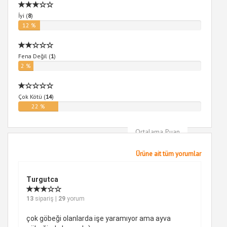
İyi (
8
)
12 %
Fena Değil (
1
)
2 %
Çok Kötü (
14
)
22 %
Ortalama Puan
4
Ürüne ait tüm yorumlar
Turgutca
13
sipariş |
29
yorum
çok göbeği olanlarda işe yaramıyor ama ayva