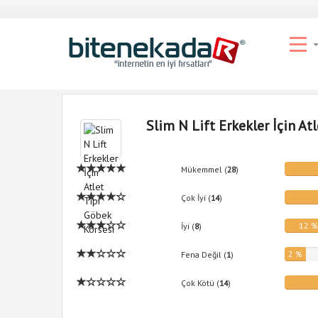
Slim N Lift Erkekler İçin At
Mükemmel (
28
)
Çok İyi (
14
)
12 
İyi (
8
)
2 %
Fena Değil (
1
)
Çok Kötü (
14
)