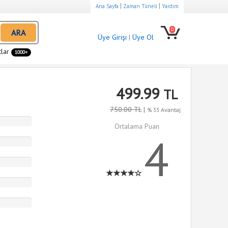
|
|
Ana Sayfa
Zaman Tüneli
Yardım
0
ARA
Üye Girişi
|
Üye Ol
tlar
1000+
499.99
TL
750.00 TL
|
% 33 Avantaj
Ortalama Puan
4