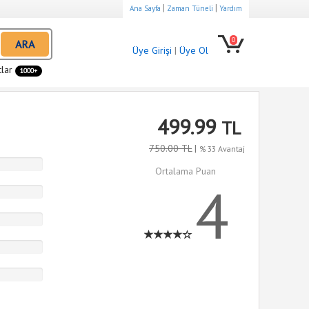
|
|
Ana Sayfa
Zaman Tüneli
Yardım
0
ARA
Üye Girişi
|
Üye Ol
tlar
1000+
499.99
TL
750.00 TL
|
% 33 Avantaj
Ortalama Puan
4