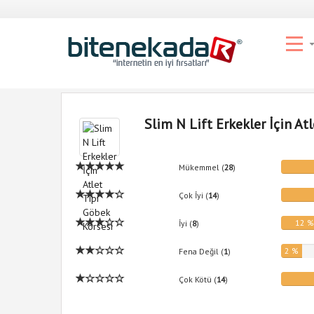
Slim N Lift Erkekler İçin At
Mükemmel (
28
)
Çok İyi (
14
)
12 
İyi (
8
)
2 %
Fena Değil (
1
)
Çok Kötü (
14
)