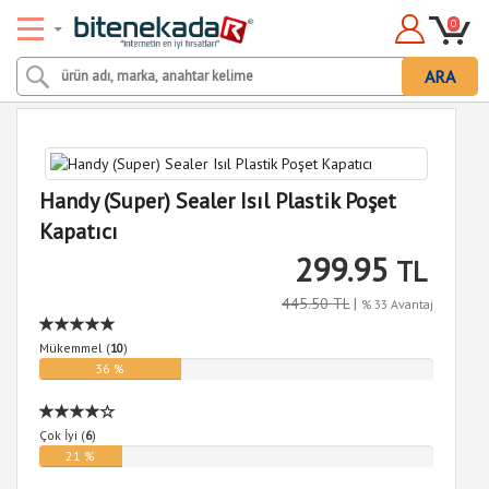
0
ARA
Handy (Super) Sealer Isıl Plastik Poşet
Kapatıcı
299.95
TL
445.50 TL
|
% 33 Avantaj
Mükemmel (
10
)
36 %
Çok İyi (
6
)
21 %