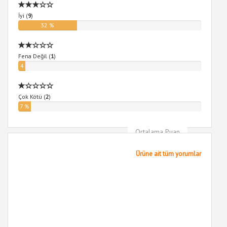
İyi (
9
)
32 %
Fena Değil (
1
)
4
%
Çok Kötü (
2
)
7 %
Ortalama Puan
4
Ürüne ait tüm yorumlar